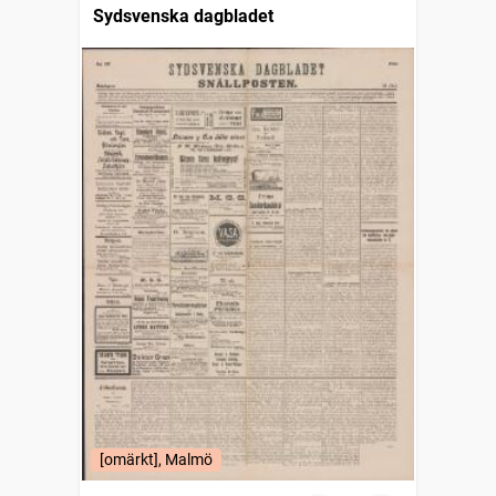
Sydsvenska dagbladet
[omärkt], Malmö