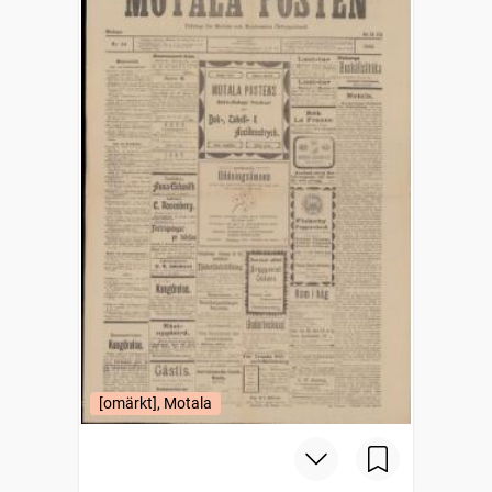
[omärkt], Motala