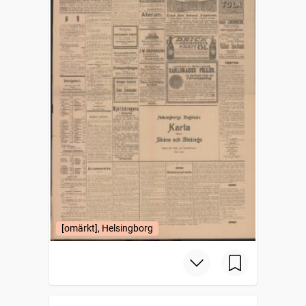
[omärkt], Helsingborg