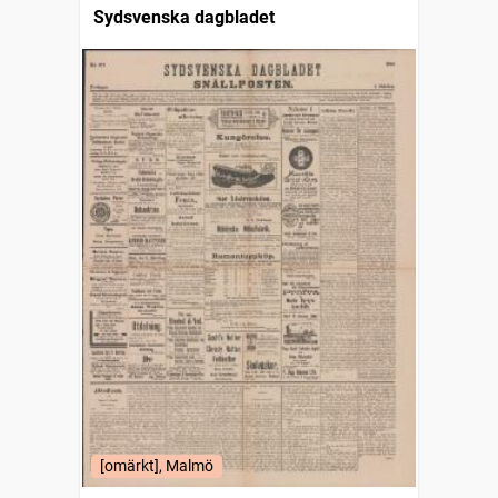
Sydsvenska dagbladet
[omärkt], Malmö