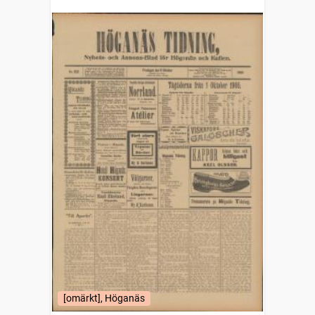
[omärkt], Höganäs