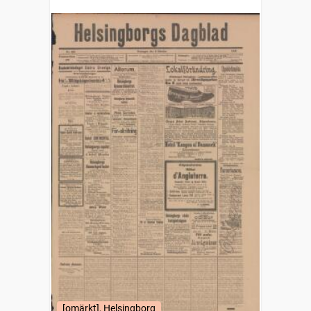
[omärkt], Helsingborg