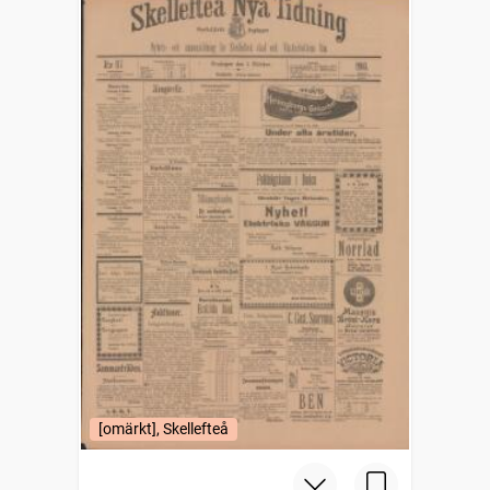
[omärkt], Skellefteå