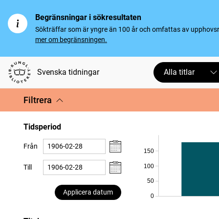
Begränsningar i sökresultaten
Sökträffar som är yngre än 100 år och omfattas av upphovsrät
mer om begränsningen.
Svenska tidningar
Alla titlar
Filtrera
Tidsperiod
Från
150
100
Till
50
Applicera datum
0