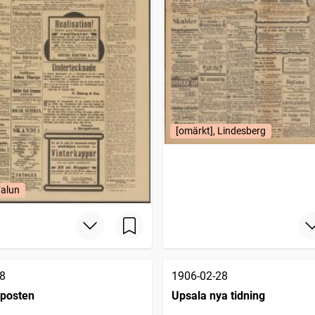
[omärkt], Lindesberg
Falun
8
1906-02-28
posten
Upsala nya tidning