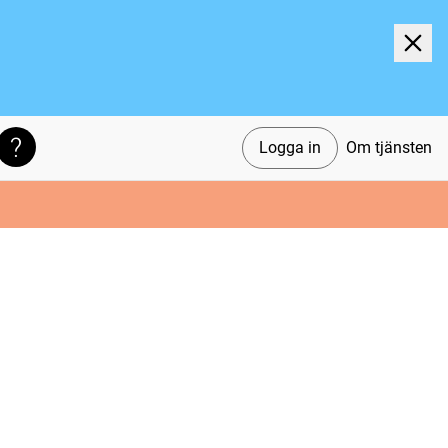
Logga in
Om tjänsten
Söktips