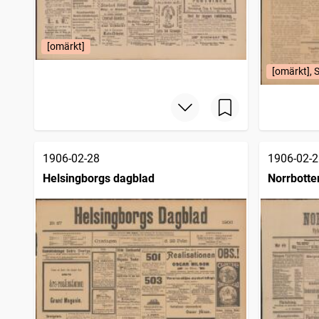
[omärkt]
[omärkt], S
1906-02-28
1906-02-2
Helsingborgs dagblad
Norrbotte