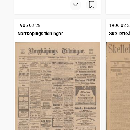
Västerviksposten
1
träffar
Söderhamnskuriren (1895)
1
träffar
Helsingborgsposten Skåne Halland
1
träffar
Nya Kristinehamnsposten
1
träffar
1906-02-28
1906-02-2
Norrköpings tidningar
Skellefteå