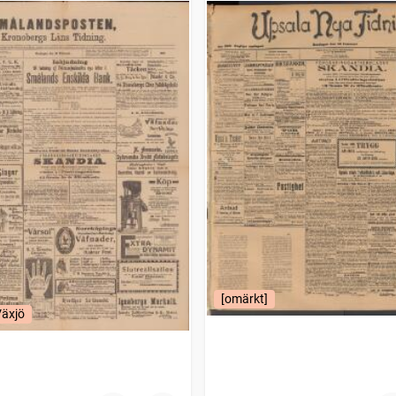
[omärkt]
Växjö