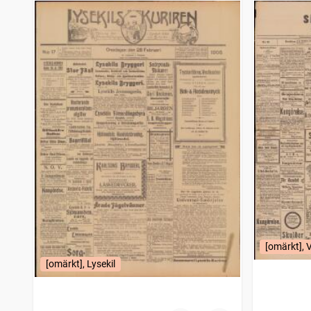
Västra dagbladet Boråsposten
1
träffar
Svenska tribunen (Örebro)
1
träffar
Umebladet
1
träffar
Östgöten (Linköping : 1874)
1
träffar
Hemmets vän, evangelisk luthersk veckotidning
1
träffar
Ansgarii-posten
1
träffar
Aftonbladet
1
träffar
Blekinge läns tidning
1
träffar
Handelstidningens veckoblad (1896)
1
träffar
Öresundsposten (Helsingborg : 1847)
1
träffar
Enköpingsbladet
1
träffar
Söderköpings tidning (1895)
1
träffar
Härnösandsposten
1
träffar
Lysekilskuriren
1
träffar
Post- och inrikes tidningar
1
träffar
[omärkt], 
Motala tidning (1868)
1
träffar
[omärkt], Lysekil
Nerikes allehanda
1
träffar
Tidning för Falu län och stad
1
träffar
Grästorpstidningen
1
träffar