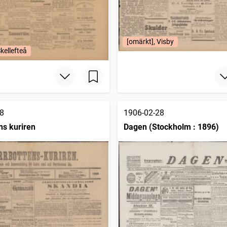
[omärkt], Visby
kellefteå
8
1906-02-28
ns kuriren
Dagen (Stockholm : 1896)