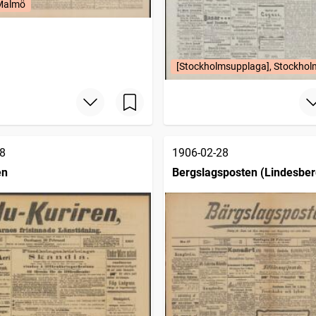
 Malmö
[Stockholmsupplaga], Stockhol
8
1906-02-28
en
Bergslagsposten (Lindesber