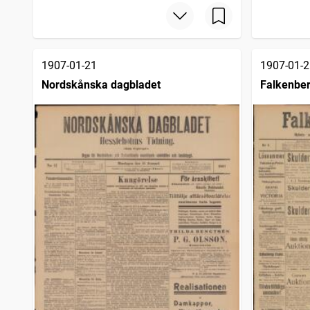
Vetlandaposten
50
träffar
Hallands tidning
50
träffar
Göteborgs nyheter (1892)
49
träffar
Kisatidningen
49
träffar
1907-01-21
1907-01-2
Nordskånska dagbladet
Falkenber