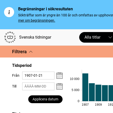
Begränsningar i sökresultaten
Sökträffar som är yngre än 100 år och omfattas av upphovsrät
mer om begränsningen.
Svenska tidningar
Alla titlar
Filtrera
Tidsperiod
Från
10 000
Till
5 000
Applicera datum
0
1907
1909
19