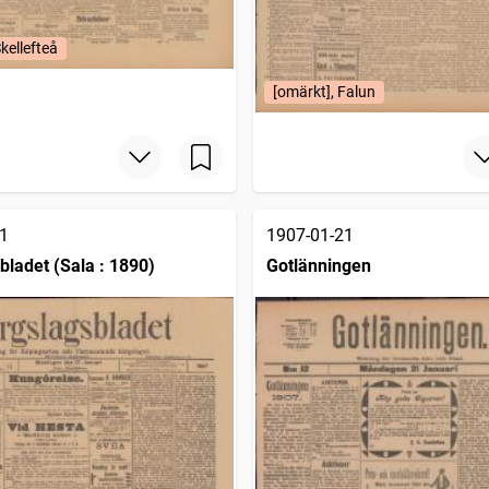
kellefteå
[omärkt], Falun
1
1907-01-21
bladet (Sala : 1890)
Gotlänningen