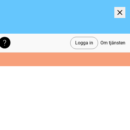
Logga in
Om tjänsten
Söktips