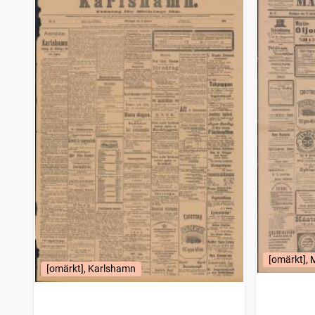
Strömstads tidning (1866)
99
träffar
Elfsborgs läns annonsblad
98
träffar
Falköpingsposten
98
träffar
Halländingen (Halmstad : 1903), Tidningen Hallands halfveckoupplaga
98
träffar
Svenska folkbladet
98
träffar
Uplandsposten
98
träffar
Närkesbladet
98
träffar
Praktisk tidning
97
träffar
Enköpings tidning (1885)
96
träffar
Minareten
78
träffar
Sinims land, missionsblad för Svenska missionen i Kina
76
träffar
Viola, annonsblad för trädgården
69
träffar
Sveriges kommunikationer
67
träffar
Göteborgs kommunikationer
66
träffar
Malmötidningen
58
träffar
Arbetarens vän
56
träffar
[omärkt],
Ljusdals tidning
52
[omärkt], Karlshamn
träffar
Umeå nya tidning
51
träffar
Svensk sjöfartstidning
50
träffar