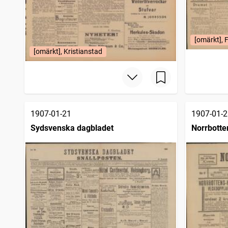
[omärkt], 
[omärkt], Kristianstad
1907-01-21
1907-01-2
Sydsvenska dagbladet
Norrbotte