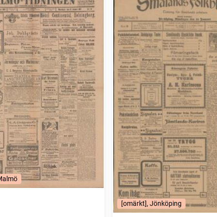
 Malmö
[omärkt], Jönköping