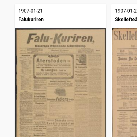
träffar
Varbergsposten (1894)
2 882
träffar
1907-01-21
1907-01-2
Stockholmstidningen (1889)
2 844
träffar
Falukuriren
Skellefteå
Kalmar
2 318
träffar
Göteborgs dagblad (1918)
2 188
träffar
Elfsborgs läns tidning
2 129
träffar
Dalpilen (1854)
2 086
träffar
Haparandabladet, Haaparannanlehti
2 025
träffar
Skara tidning
2 018
träffar
Västerviks veckoblad
2 013
träffar
Socialdemokraten
1 793
träffar
Provinstidningen Dalsland
1 504
träffar
Västervikstidningen
1 460
träffar
Arbetaren (Stockholm : 1922)
1 394
träffar
Trollhättans tidning (Vänersborg : 1903)
1 147
träffar
Svenska folkviljan, organ för Svenska folkförbundet
1 112
träffar
Hvar 8 dag
1 015
träffar
Reformatorn
1 006
träffar
Signalen (Göteborg : 1900)
1 006
träffar
Göteborgs aftonblad (1923), daglig tidning för Göteborgs stad och västra Sverige
826
träffar