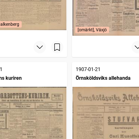
Falkenberg
[omärkt], Växjö
1
1907-01-21
ns kuriren
Örnsköldsviks allehanda