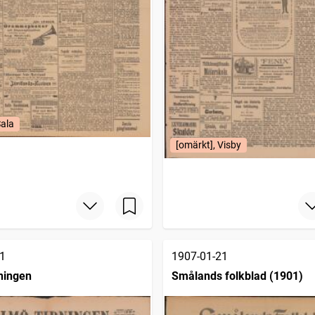
Sala
[omärkt], Visby
1
1907-01-21
ningen
Smålands folkblad (1901)