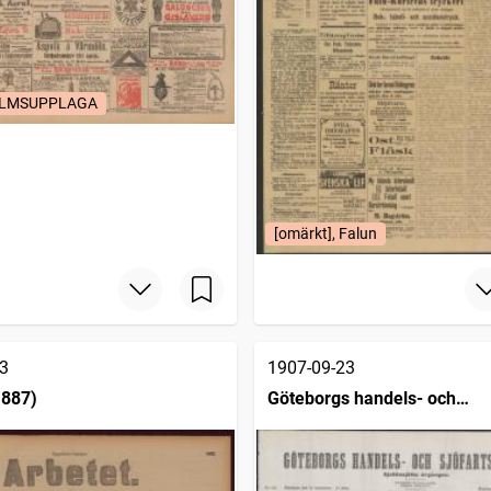
LMSUPPLAGA
[omärkt], Falun
3
1907-09-23
1887)
Göteborgs handels- och
sjöfartstidning (1832)