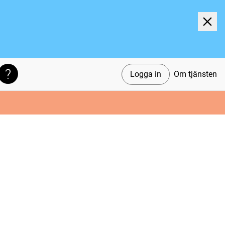
Logga in
Om tjänsten
Söktips