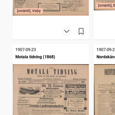
[omärkt], 
[omärkt], Visby
1907-09-23
1907-09-2
Motala tidning (1868)
Nordskån