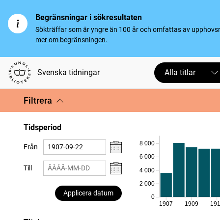
Begränsningar i sökresultaten
Sökträffar som är yngre än 100 år och omfattas av upphovsrät
mer om begränsningen.
Svenska tidningar
Alla titlar
Filtrera
Tidsperiod
8 000
Från
6 000
Till
4 000
2 000
Applicera datum
0
1907
1909
19