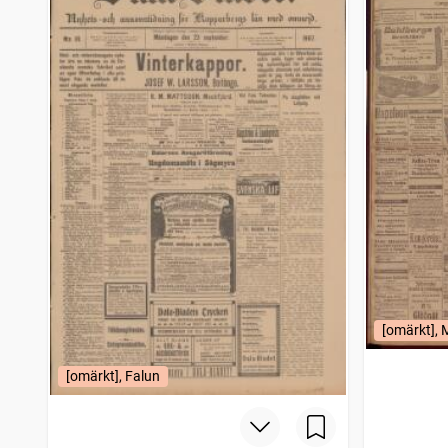
Samefolkets egen tidning
39
träffar
Ölandsposten
32
träffar
Värmlands folkblad (Karlstad : 1906)
32
träffar
Norrbottens allehanda
31
träffar
Karlskoga tidning
30
träffar
Falköpingsposten
29
träffar
Västgötabladet
29
träffar
Uplandsposten
29
träffar
Strömstads tidning (1866)
29
träffar
Närkesbladet
29
träffar
Elfsborgs läns annonsblad
28
träffar
Halländingen (Halmstad : 1903), Tidningen Hallands halfveckoupplaga
28
träffar
Svenska folkbladet
28
träffar
Enköpings tidning (1885)
28
träffar
[omärkt],
Extrabladet (Trelleborg : 1911)
23
träffar
Svensk sjöfartstidning
15
träffar
[omärkt], Falun
Veckan Svensk familjetidning
15
träffar
Ljusdals tidning
15
träffar
Vetlandaposten
15
träffar