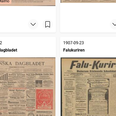
 Malmö
2
1907-09-23
dagbladet
Falukuriren