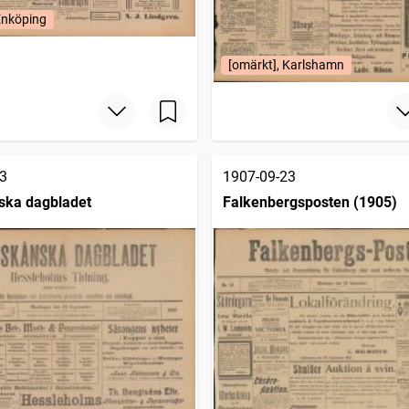
Enköping
[omärkt], Karlshamn
3
1907-09-23
ska dagbladet
Falkenbergsposten (1905)