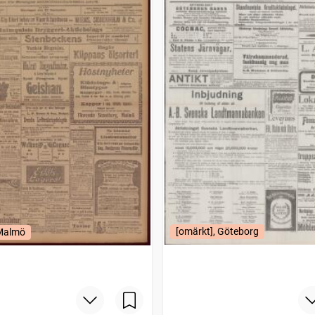
[omärkt], Göteborg
 Malmö