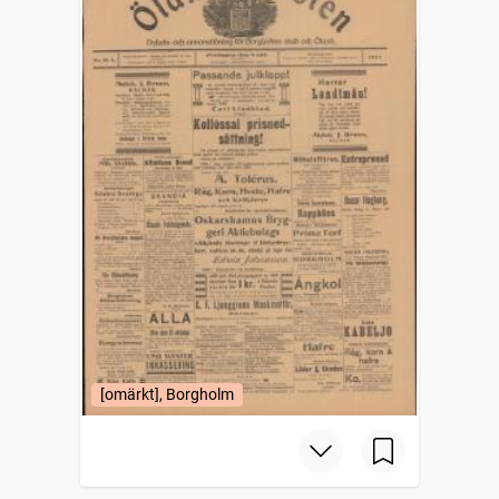
[omärkt], Borgholm