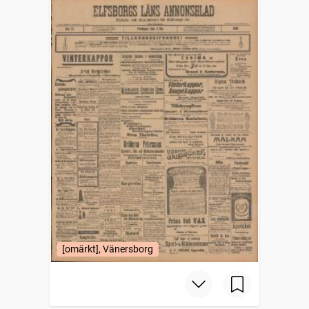
[omärkt], Vänersborg