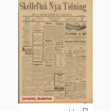
[omärkt], Skellefteå