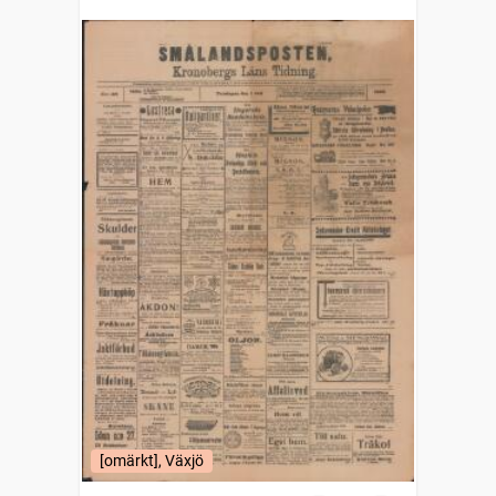
[omärkt], Växjö