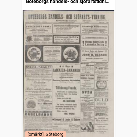
Göteborgs handels- och sjöfartstidning
(1832)
[omärkt], Göteborg