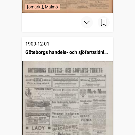
[omärkt], Malmö
1909-12-01
Göteborgs handels- och sjöfartstidning
(1832)