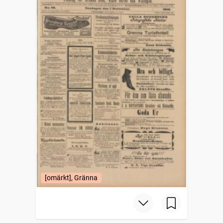
[omärkt], Gränna