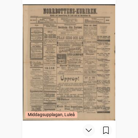
Middagsupplagan, Luleå