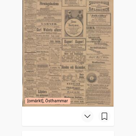
[omärkt], Östhammar