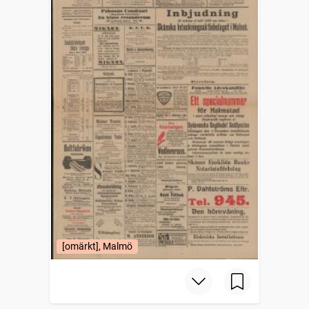
[omärkt], Malmö