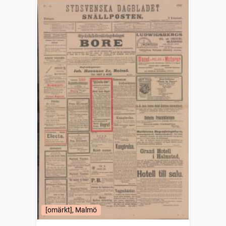
[omärkt], Malmö