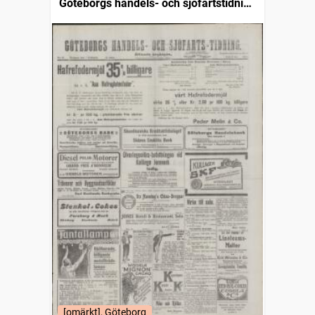
Göteborgs handels- och sjöfartstidning
(1832)
[omärkt], Göteborg