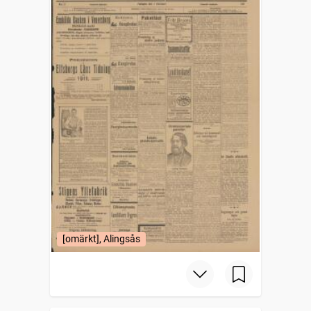
[omärkt], Alingsås