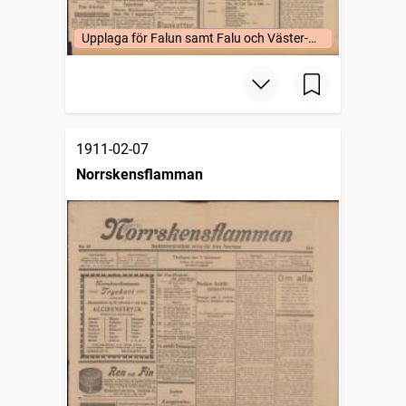
Upplaga för Falun samt Falu och Väster-
Bergslags fögderier (uppl. a).
1911-02-07
Norrskensflamman