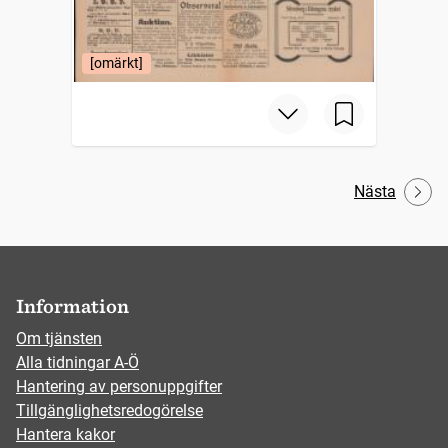
[omärkt]
Nästa
Information
Om tjänsten
Alla tidningar A-Ö
Hantering av personuppgifter
Tillgänglighetsredogörelse
Hantera kakor