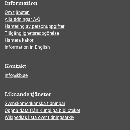
Information
Om tjänsten
Alla tidningar A-Ö
Hantering av personuppgifter
Tillgänglighetsredogörelse
Hantera kakor
Information in English
Kontakt
info@kb.se
Liknande tjänster
Svenskamerikanska tidningar
Öppna data från Kungliga biblioteket
Wikipedias lista över tidningsarkiv