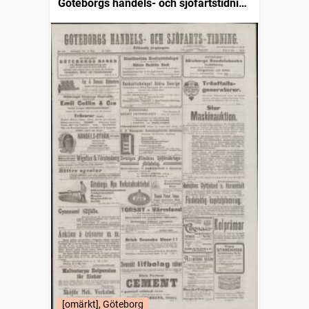
Göteborgs handels- och sjöfartstidning
(1832)
[omärkt], Göteborg