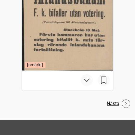
[omärkt]
Nästa