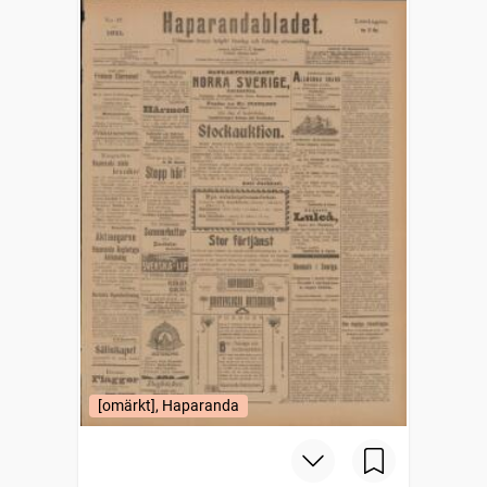
[omärkt], Haparanda