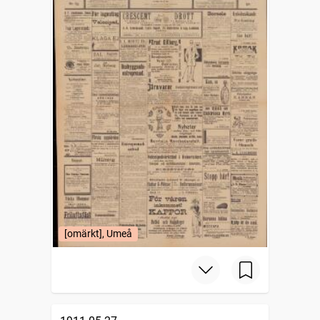
[omärkt], Umeå