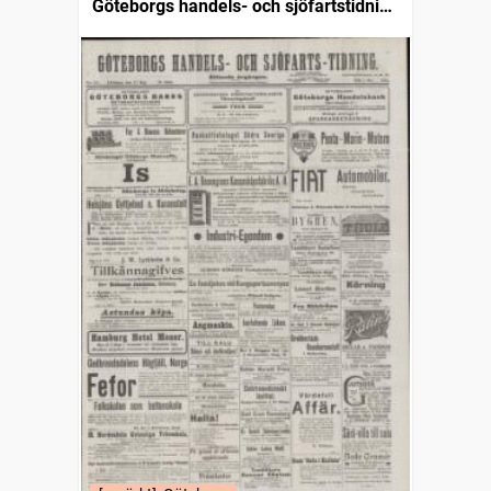
Göteborgs handels- och sjöfartstidning
(1832)