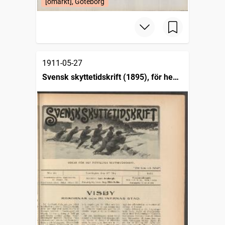
[omärkt], Göteborg
1911-05-27
Svensk skyttetidskrift (1895), för hem
och härd : organ för den frivilliga
skytterörelsen i Sverige