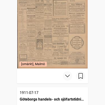
[omärkt], Malmö
1911-07-17
Göteborgs handels- och sjöfartstidning
(1832)