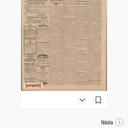
[omärkt]
Nästa