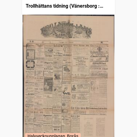
Trollhättans tidning (Vänersborg :
1903)
Halvveckoupplagan, Borås