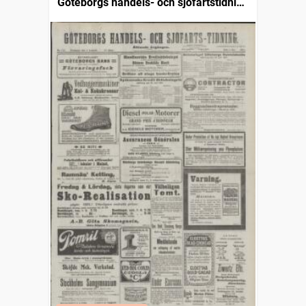
Göteborgs handels- och sjöfartstidning
(1832)