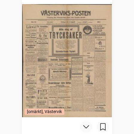
[omärkt], Västervik