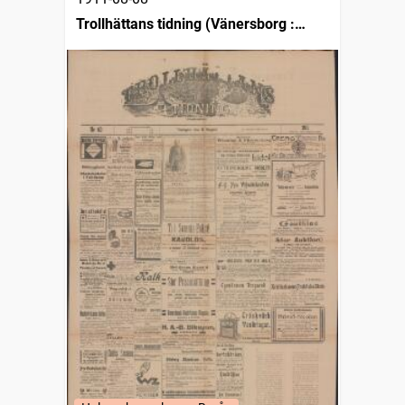
Trollhättans tidning (Vänersborg :
1903)