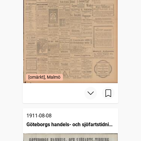
[omärkt], Malmö
1911-08-08
Göteborgs handels- och sjöfartstidning
(1832)