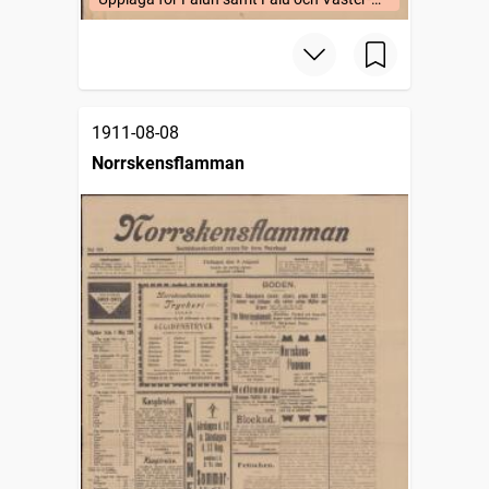
Bergslags fögderier (uppl. a).
1911-08-08
Norrskensflamman