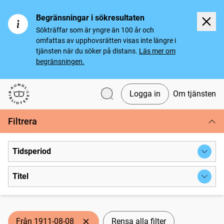
Begränsningar i sökresultaten
Sökträffar som är yngre än 100 år och
omfattas av upphovsrätten visas inte längre i
tjänsten när du söker på distans.
Läs mer om
begränsningen.
Logga in
Om tjänsten
Svenska tidningar
Filtrera
Tidsperiod
Titel
Från 1911-08-08
Rensa alla filter