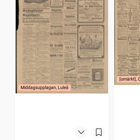
[omärkt], 
Middagsupplagan, Luleå