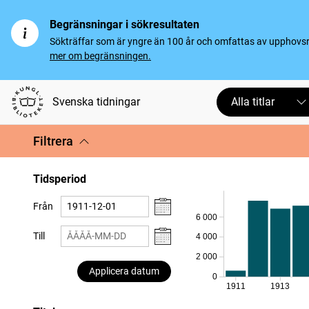
Begränsningar i sökresultaten
Sökträffar som är yngre än 100 år och omfattas av upphovsrät
mer om begränsningen.
Svenska tidningar
Alla titlar
Filtrera
Tidsperiod
Från
6 000
Till
4 000
2 000
Applicera datum
0
1911
1913