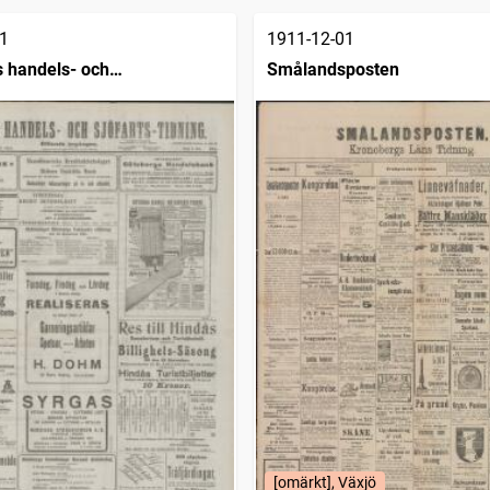
1
1911-12-01
 handels- och
Smålandsposten
dning (1832)
[omärkt], Växjö