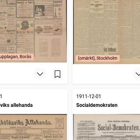
upplagan, Borås
[omärkt], Stockholm
1
1911-12-01
viks allehanda
Socialdemokraten