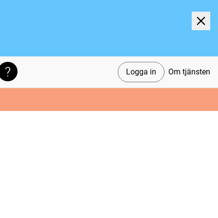
Logga in
Om tjänsten
Söktips