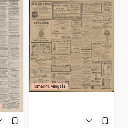
[omärkt], Alingsås