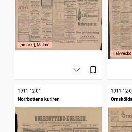
Annandagens filmnyheter
4
träffar
Sveriges landtmannaförbunds tidskrift, organ för Sveriges landtmannaföreningar
4
träffar
Rösträtt för kvinnor
1
träffar
Tidevarvet
1
träffar
Hertha
1
träffar
[omärkt], Malmö
Halvvecko
1911-12-01
1911-12-0
Norrbottens kuriren
Örnskölds