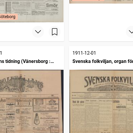
Göteborg
1
1911-12-01
ns tidning (Vänersborg :
Svenska folkviljan, organ f
folkförbundet