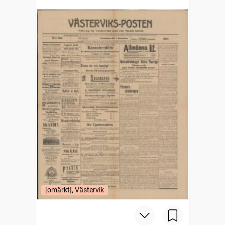
[omärkt], Västervik