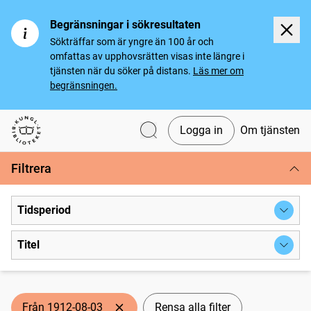
Begränsningar i sökresultaten
Sökträffar som är yngre än 100 år och
omfattas av upphovsrätten visas inte längre i
tjänsten när du söker på distans.
Läs mer om
begränsningen.
Logga in
Om tjänsten
Svenska tidningar
Filtrera
Tidsperiod
Titel
Från 1912-08-03
Rensa alla filter