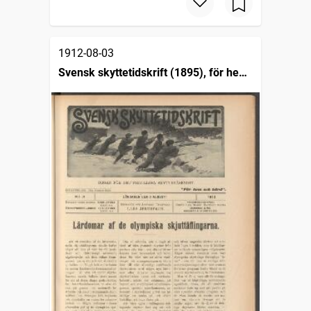
1912-08-03
Svensk skyttetidskrift (1895), för hem
och härd : organ för den frivilliga
skytterörelsen i Sverige