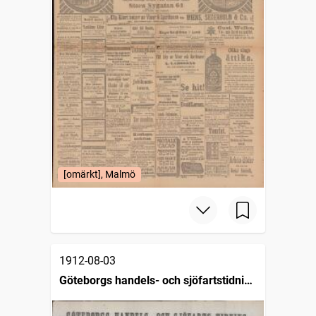
[omärkt], Malmö
1912-08-03
Göteborgs handels- och sjöfartstidning
(1832)