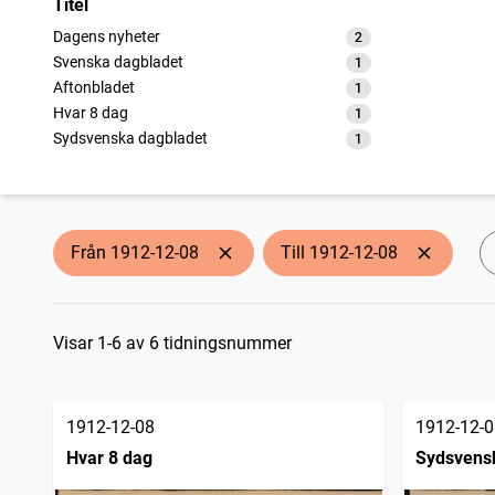
Titel
Dagens nyheter
2
träffar
Svenska dagbladet
1
träffar
Aftonbladet
1
träffar
Hvar 8 dag
1
träffar
Sydsvenska dagbladet
1
träffar
Från 1912-12-08
Till 1912-12-08
Sökresultat
Visar 1-6 av 6 tidningsnummer
1912-12-08
1912-12-0
Hvar 8 dag
Sydsvens