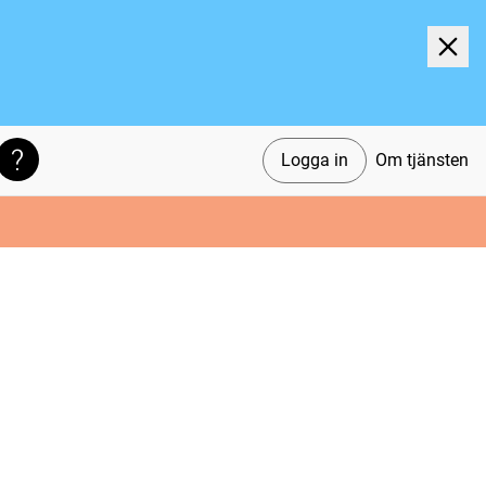
Logga in
Om tjänsten
Söktips