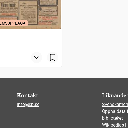
LMSUPPLAGA
Kontakt
Liknande 
info@kb.se
Svenskameri
Öppna data 
biblioteket
Wikipedias li