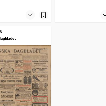
8
dagbladet