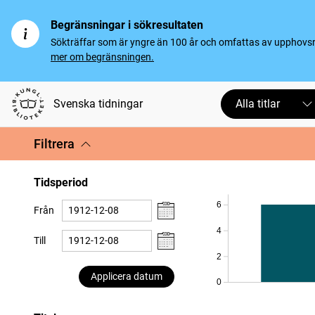
Begränsningar i sökresultaten
Sökträffar som är yngre än 100 år och omfattas av upphovsrät
mer om begränsningen.
Svenska tidningar
Alla titlar
Filtrera
Tidsperiod
6
Från
4
Till
2
Applicera datum
0