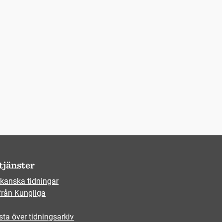
tjänster
kanska tidningar
från Kungliga
sta över tidningsarkiv