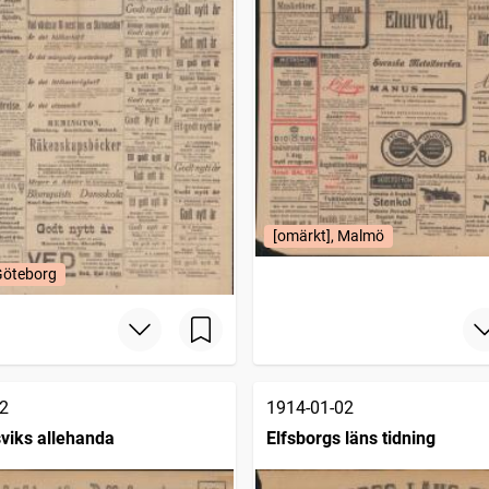
[omärkt], Malmö
Göteborg
2
1914-01-02
viks allehanda
Elfsborgs läns tidning