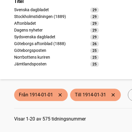
Titel
Svenska dagbladet
29
träffar
Stockholmstidningen (1889)
29
träffar
Aftonbladet
29
träffar
Dagens nyheter
29
träffar
Sydsvenska dagbladet
29
träffar
Göteborgs aftonblad (1888)
26
träffar
Göteborgsposten
25
träffar
Norrbottens kuriren
25
träffar
Jämtlandsposten
25
träffar
Göteborgs handels- och sjöfartstidning (1832)
25
träffar
Sundsvalls tidning
25
träffar
Arbetet (1887)
25
träffar
Kalmar
18
träffar
Från 1914-01-01
Till 1914-01-31
Smålandsposten
18
träffar
Örnsköldsviks allehanda
13
träffar
Sökresultat
Västerviks veckoblad
13
träffar
Norrskensflamman
Visar 1-20 av 575 tidningsnummer
13
träffar
Västerbottenskuriren
13
träffar
Varbergsposten (1894)
13