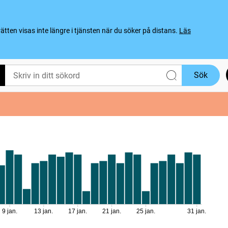
ten visas inte längre i tjänsten när du söker på distans.
Läs
Sök
9 jan.
13 jan.
17 jan.
21 jan.
25 jan.
31 jan.