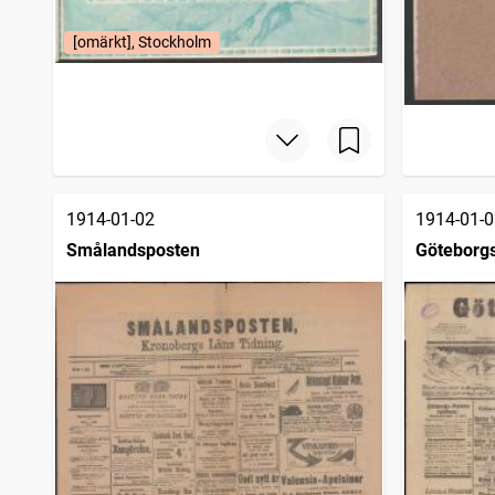
Svensk kemisk tidskrift
1
träffar
Handelsarbetaren, facktidning för Svenska varuutkörare- och handelsarbetarförbundet
1
[omärkt], Stockholm
träffar
Efteråt, tidskrift för spiritism och dermed beslägtade ämnen
1
träffar
Hertha
1
träffar
1914-01-02
1914-01-0
Smålandsposten
Göteborg