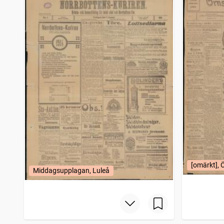
[omärkt], 
Middagsupplagan, Luleå