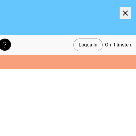
Logga in
Om tjänsten
Söktips