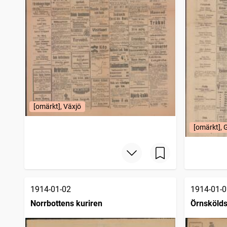
[omärkt], Växjö
[omärkt], 
1914-01-02
1914-01-0
Norrbottens kuriren
Örnskölds