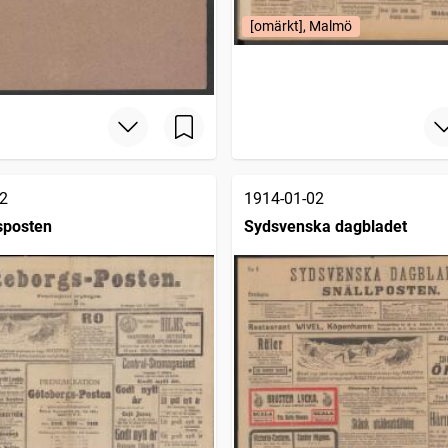
[omärkt], Malmö
2
1914-01-02
sposten
Sydsvenska dagbladet