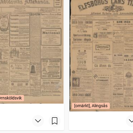
Örnsköldsvik
[omärkt], Alingsås