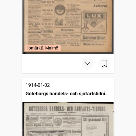
[omärkt], Malmö
1914-01-02
Göteborgs handels- och sjöfartstidning
(1832)