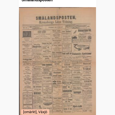
[omärkt], Växjö