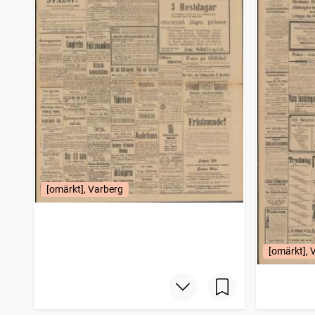
[omärkt], Varberg
[omärkt], 