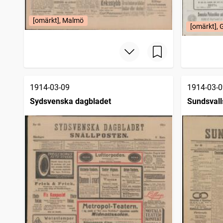
[omärkt], Malmö
[omärkt], 
1914-03-09
1914-03-0
Sydsvenska dagbladet
Sundsvall