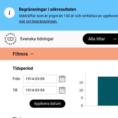
Begränsningar i sökresultaten
Sökträffar som är yngre än 100 år och omfattas av upphovsrät
mer om begränsningen.
Svenska tidningar
Alla titlar
Filtrera
Tidsperiod
Från
15
Till
10
5
Applicera datum
0