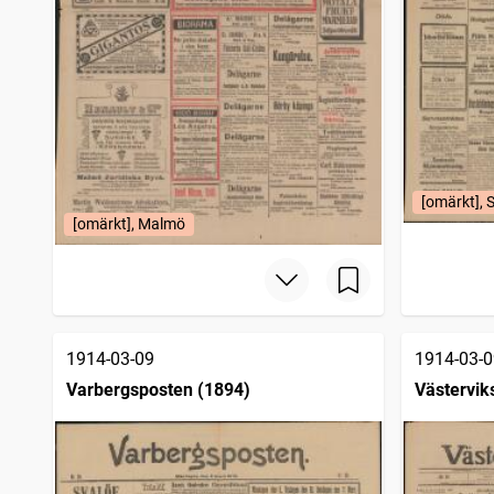
[omärkt], 
[omärkt], Malmö
1914-03-09
1914-03-0
Varbergsposten (1894)
Västervik