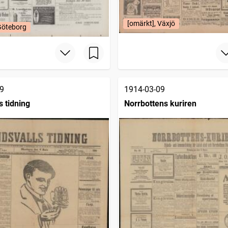
[omärkt], Växjö
Göteborg
9
1914-03-09
s tidning
Norrbottens kuriren