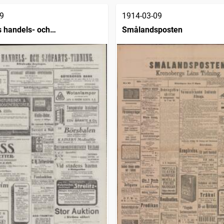
9
1914-03-09
 handels- och
Smålandsposten
dning (1832)