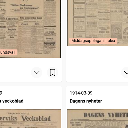
Middagsupplagan, Luleå
Sundsvall
9
1914-03-09
s veckoblad
Dagens nyheter