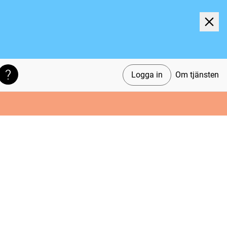
Logga in
Om tjänsten
Söktips