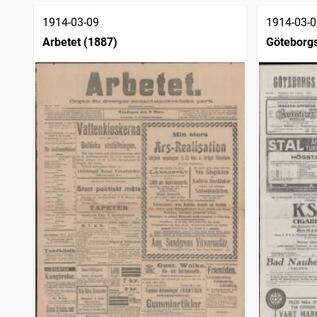
träffar
1914-03-09
1914-03-0
Arbetet (1887)
Göteborgs
sjöfartsti