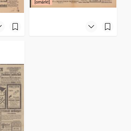
[omärkt]