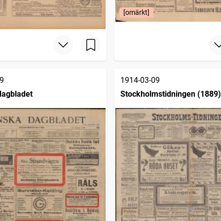
[omärkt]
9
1914-03-09
dagbladet
Stockholmstidningen (1889)