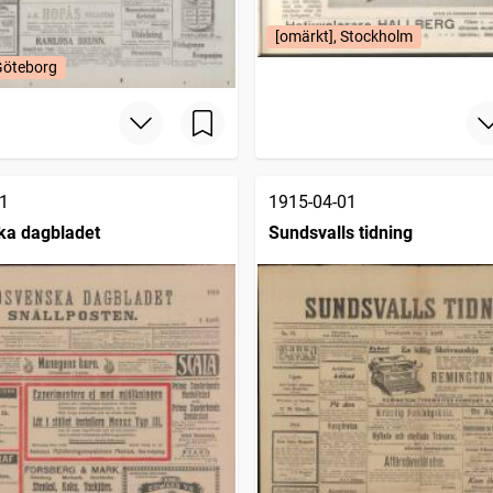
[omärkt], Stockholm
Göteborg
1
1915-04-01
ka dagbladet
Sundsvalls tidning