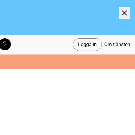
Logga in
Om tjänsten
Söktips