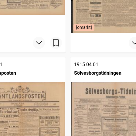
[omärkt]
1
1915-04-01
sposten
Sölvesborgstidningen