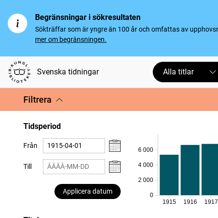
Begränsningar i sökresultaten
Sökträffar som är yngre än 100 år och omfattas av upphovsrät
mer om begränsningen.
Svenska tidningar
Alla titlar
Filtrera
Tidsperiod
Från
6 000
4 000
Till
2 000
Applicera datum
0
1915
1916
1917