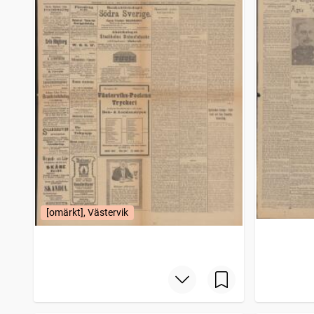
[omärkt], Västervik