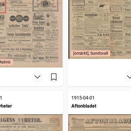
[omärkt], Sundsvall
 Malmö
1
1915-04-01
yheter
Aftonbladet