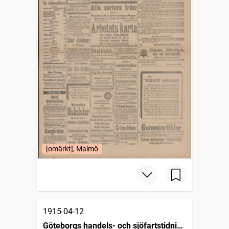
[omärkt], Malmö
1915-04-12
Göteborgs handels- och sjöfartstidning