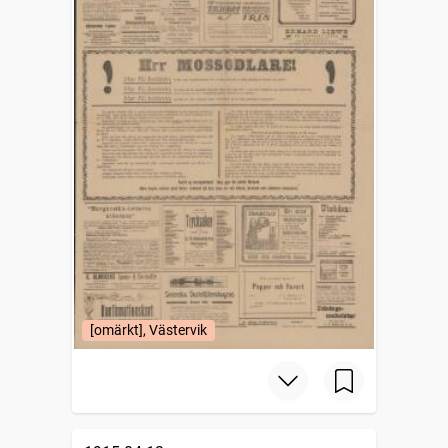
[omärkt], Västervik