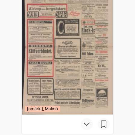
[omärkt], Malmö