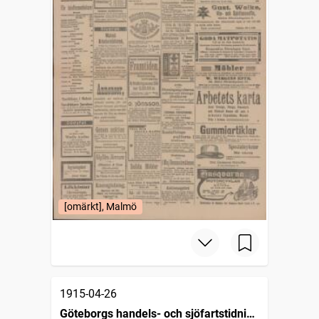
[omärkt], Malmö
1915-04-26
Göteborgs handels- och sjöfartstidning