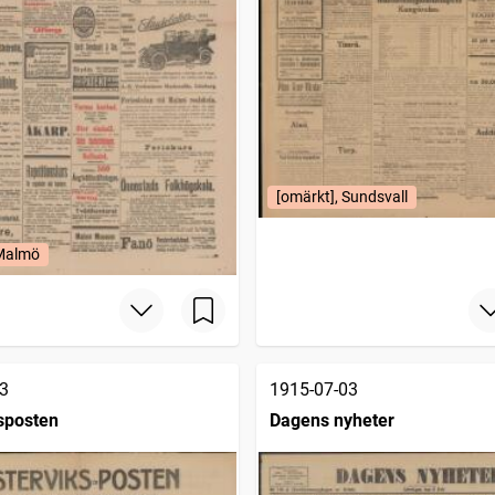
[omärkt], Sundsvall
 Malmö
3
1915-07-03
sposten
Dagens nyheter