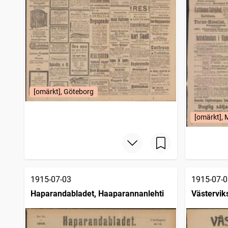
[omärkt], Göteborg
[omärkt],
1915-07-03
1915-07-0
Haparandabladet, Haaparannanlehti
Västervik