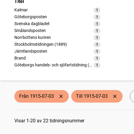
Titel
Kalmar
1
träffar
Göteborgsposten
1
träffar
Svenska dagbladet
1
träffar
Smålandsposten
1
träffar
Norrbottens kuriren
1
träffar
Stockholmstidningen (1889)
1
träffar
Jämtlandsposten
1
träffar
Brand
1
träffar
Göteborgs handels- och sjöfartstidning (1832)
1
träffar
Göteborgs aftonblad (1888)
1
träffar
Sundsvalls tidning
1
träffar
Aftonbladet
1
träffar
Norrskensflamman
1
träffar
Från 1915-07-03
Till 1915-07-03
Västerviksposten
1
träffar
Skara tidning
1
träffar
Sökresultat
Dagens nyheter
1
träffar
Arbetet (1887)
Visar 1-20 av 22 tidningsnummer
1
träffar
Västerbottenskuriren
1
träffar
Sydsvenska dagbladet
1