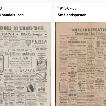
3
1915-07-03
 handels- och
Smålandsposten
dning (1832)