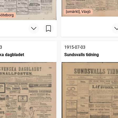
[omärkt], Växjö
Göteborg
3
1915-07-03
ka dagbladet
Sundsvalls tidning