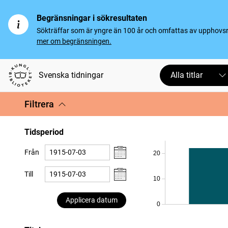
Begränsningar i sökresultaten
Sökträffar som är yngre än 100 år och omfattas av upphovsrät
mer om begränsningen.
Svenska tidningar
Alla titlar
Filtrera
Tidsperiod
Från
20
Till
10
Applicera datum
0