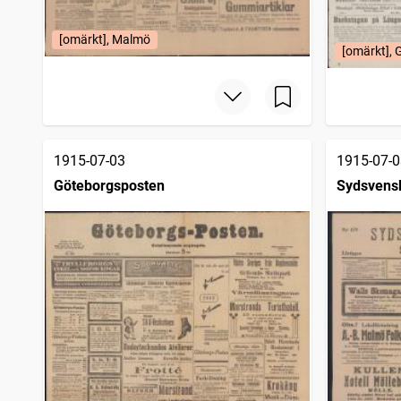
[omärkt], Malmö
[omärkt], 
1915-07-03
1915-07-0
Göteborgsposten
Sydsvens