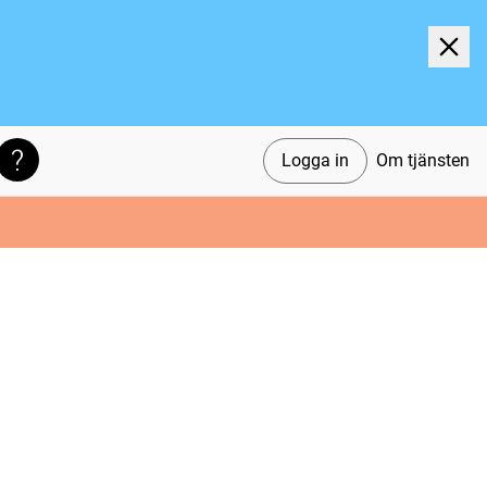
Logga in
Om tjänsten
Söktips