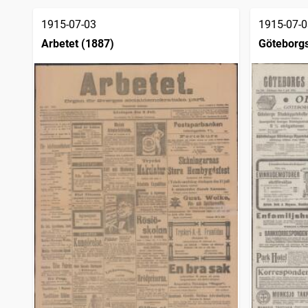
träffar
Provinstidningen Dalsland
1
träffar
1915-07-03
1915-07-0
Sölvesborgstidningen
1
träffar
Arbetet (1887)
Göteborgs
Haparandabladet, Haaparannanlehti
1
träffar
sjöfartsti