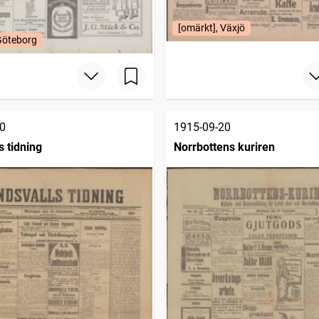
[omärkt], Växjö
Göteborg
0
1915-09-20
s tidning
Norrbottens kuriren