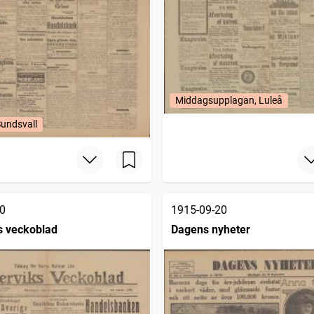
Middagsupplagan, Luleå
Sundsvall
0
1915-09-20
s veckoblad
Dagens nyheter