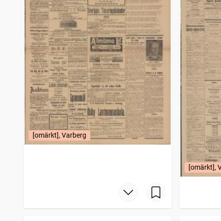
[omärkt], Varberg
[omärkt], 