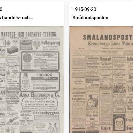
0
1915-09-20
 handels- och
Smålandsposten
dning (1832)