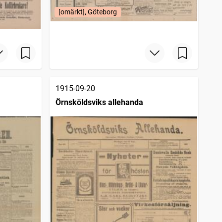
[omärkt], Göteborg
1915-09-20
Örnsköldsviks allehanda