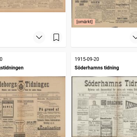
[omärkt]
0
1915-09-20
gstidningen
Söderhamns tidning