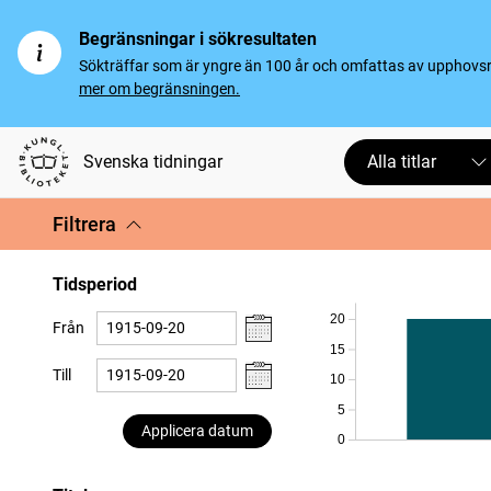
Begränsningar i sökresultaten
Sökträffar som är yngre än 100 år och omfattas av upphovsrät
mer om begränsningen.
Svenska tidningar
Alla titlar
Filtrera
Tidsperiod
20
Från
15
Till
10
5
Applicera datum
0