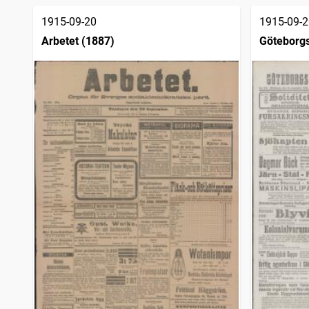
träffar
Söderhamns tidning
1
1915-09-20
1915-09-2
träffar
Arbetet (1887)
Göteborgs
sjöfartsti