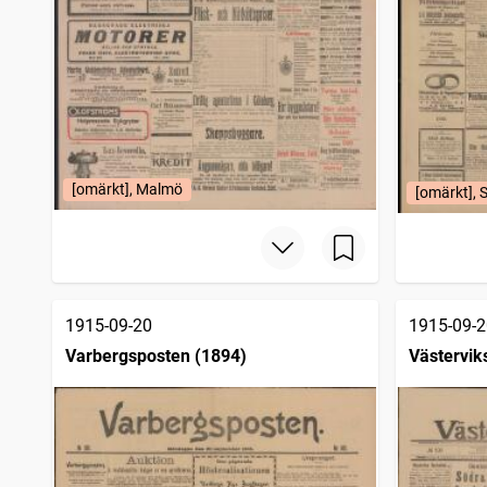
[omärkt], Malmö
[omärkt], 
1915-09-20
1915-09-2
Varbergsposten (1894)
Västervik