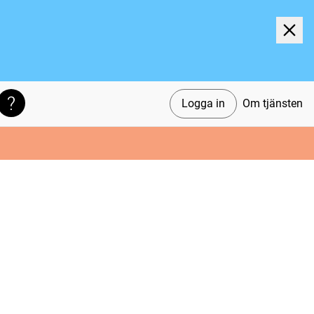
Logga in
Om tjänsten
Söktips