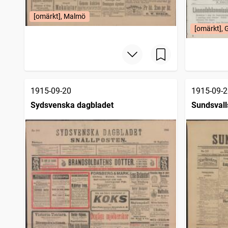
[omärkt], Malmö
[omärkt], 
1915-09-20
1915-09-2
Sydsvenska dagbladet
Sundsvall