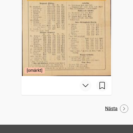
[omärkt]
Nästa