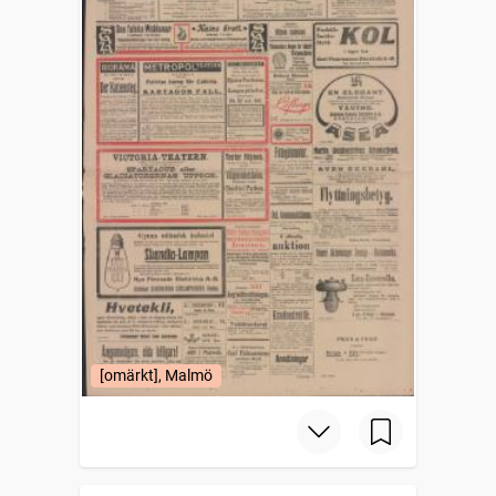
[omärkt], Malmö