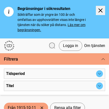
Begränsningar i sökresultaten
Sökträffar som är yngre än 100 år och
omfattas av upphovsrätten visas inte längre i
tjänsten när du söker på distans.
Läs mer om
begränsningen.
Logga in
Om tjänsten
Svenska tidningar
Filtrera
Tidsperiod
Titel
Från 1915-10-11
Rensa alla filter