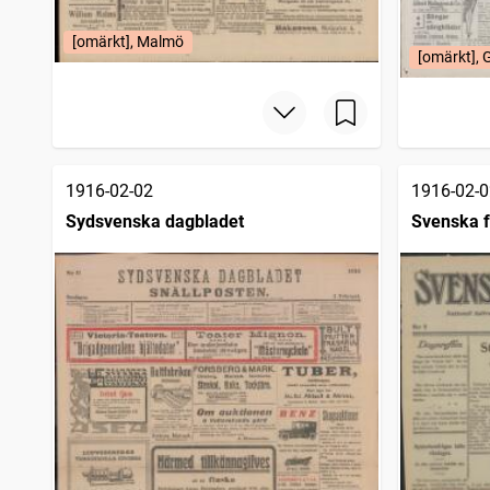
[omärkt], Malmö
[omärkt], 
1916-02-02
1916-02-0
Sydsvenska dagbladet
Svenska f
folkförbu