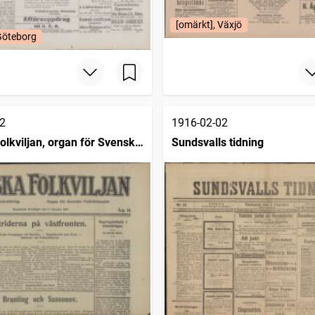
[omärkt], Växjö
Göteborg
2
1916-02-02
olkviljan, organ för Svenska
Sundsvalls tidning
ndet