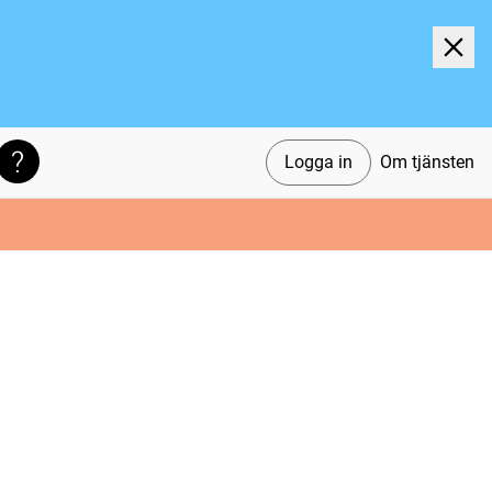
Logga in
Om tjänsten
Söktips