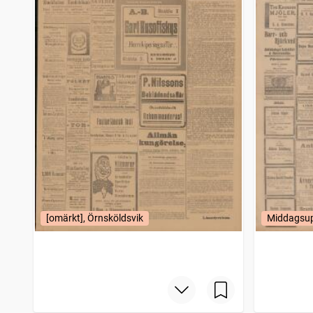
[omärkt], Örnsköldsvik
Middagsup