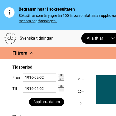
Begränsningar i sökresultaten
Sökträffar som är yngre än 100 år och omfattas av upphovsrät
mer om begränsningen.
Svenska tidningar
Alla titlar
Filtrera
Tidsperiod
Från
20
Till
10
Applicera datum
0