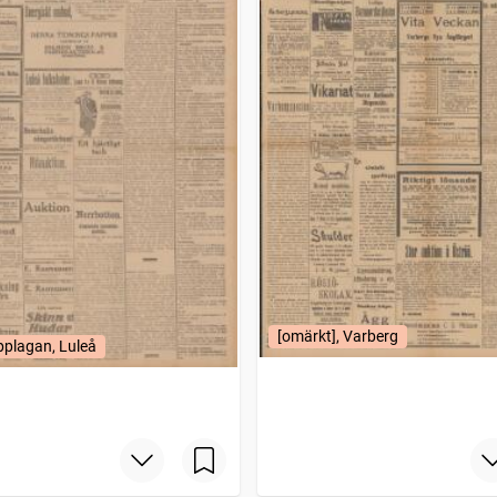
[omärkt], Varberg
plagan, Luleå