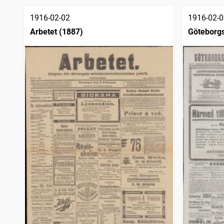
träffar
Varbergsposten (1894)
1
träffar
1916-02-02
1916-02-0
Trelleborgstidningen
1
träffar
Arbetet (1887)
Göteborgs
Söderhamns tidning
1
träffar
sjöfartsti
Haparandabladet, Haaparannanlehti
1
träffar