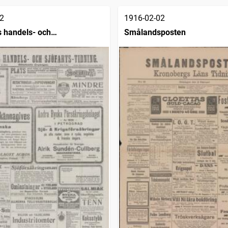
2
1916-02-02
 handels- och
Smålandsposten
dning (1832)