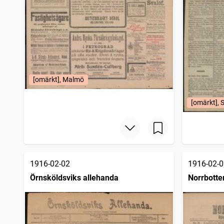
[omärkt], Malmö
[omärkt], 
1916-02-02
1916-02-0
Örnsköldsviks allehanda
Norrbotte