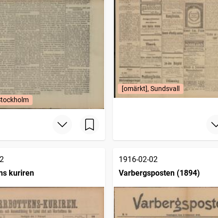
[omärkt], Sundsvall
Stockholm
2
1916-02-02
ns kuriren
Varbergsposten (1894)