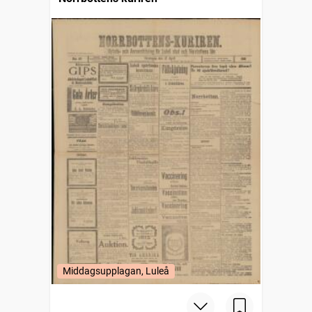
Middagsupplagan, Luleå