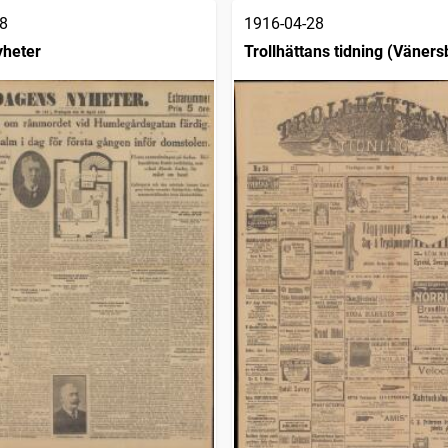
8
1916-04-28
yheter
Trollhättans tidning (Väners
1903)