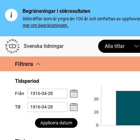
Begränsningar i sökresultaten
Sökträffar som är yngre än 100 år och omfattas av upphovsrät
mer om begränsningen.
Svenska tidningar
Alla titlar
Filtrera
Tidsperiod
Från
20
Till
10
Applicera datum
0