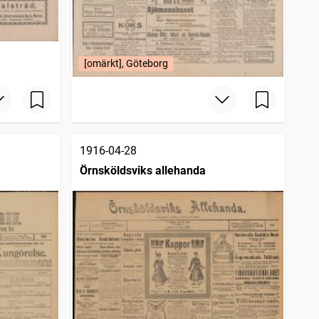
[omärkt], Göteborg
1916-04-28
Örnsköldsviks allehanda