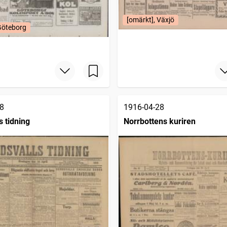
[omärkt], Växjö
Göteborg
8
1916-04-28
s tidning
Norrbottens kuriren