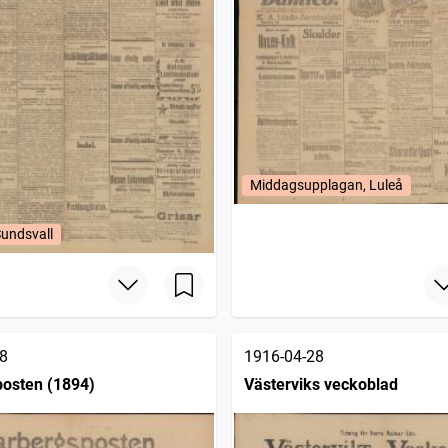
Middagsupplagan, Luleå
Sundsvall
8
1916-04-28
osten (1894)
Västerviks veckoblad