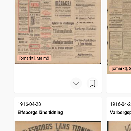
[omärkt], Malmö
[omärkt], 
1916-04-28
1916-04-2
Elfsborgs läns tidning
Varbergsp