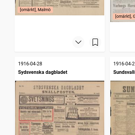
[omärkt], Malmö
[omärkt], 
1916-04-28
1916-04-2
Sydsvenska dagbladet
Sundsvall