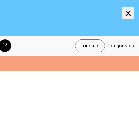
Logga in
Om tjänsten
Söktips