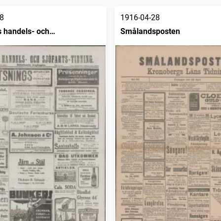
8
1916-04-28
 handels- och
Smålandsposten
dning (1832)