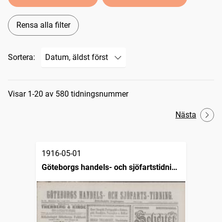
Rensa alla filter
Sortera:
Sökresultat
Visar 1-20 av 580 tidningsnummer
Nästa
1916-05-01
Göteborgs handels- och sjöfartstidning
(1832)