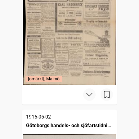
[omärkt], Malmö
1916-05-02
Göteborgs handels- och sjöfartstidning
(1832)