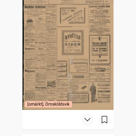
[omärkt], Örnsköldsvik