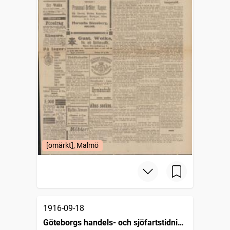
[omärkt], Malmö
1916-09-18
Göteborgs handels- och sjöfartstidning