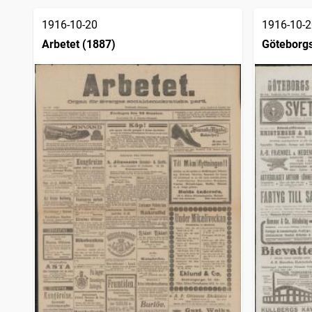
träffar
Varbergsposten (1894)
1
träffar
1916-10-20
1916-10-2
Trelleborgstidningen
1
träffar
Arbetet (1887)
Göteborgs
Söderhamns tidning
1
träffar
sjöfartsti
Östgötaposten
1
träffar