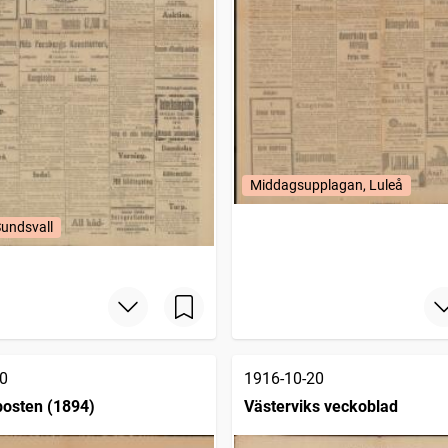
Middagsupplagan, Luleå
Sundsvall
0
1916-10-20
osten (1894)
Västerviks veckoblad