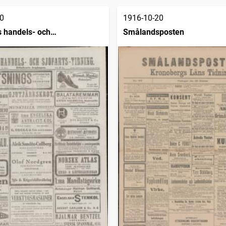
0
1916-10-20
 handels- och
Smålandsposten
dning (1832)