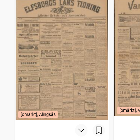
[omärkt], 
[omärkt], Alingsås