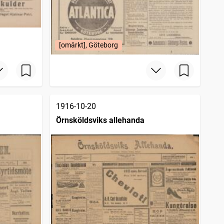
[omärkt], Göteborg
1916-10-20
Örnsköldsviks allehanda