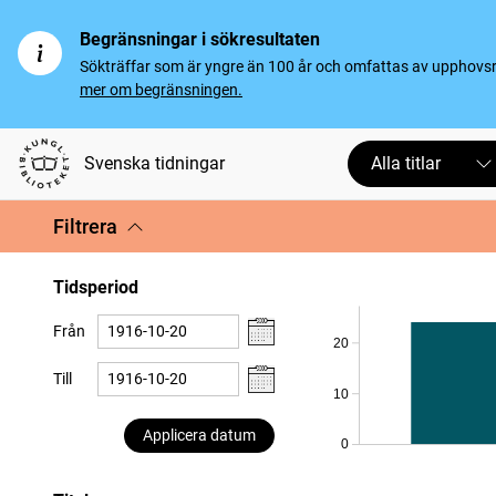
Begränsningar i sökresultaten
Sökträffar som är yngre än 100 år och omfattas av upphovsrät
mer om begränsningen.
Svenska tidningar
Alla titlar
Filtrera
Tidsperiod
Från
20
Till
10
Applicera datum
0