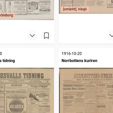
[omärkt], Växjö
Göteborg
0
1916-10-20
s tidning
Norrbottens kuriren