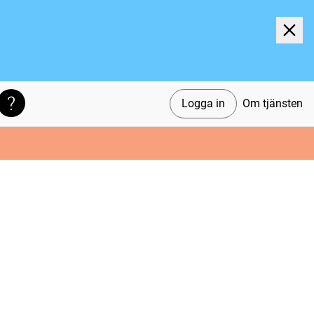
Logga in
Om tjänsten
Söktips