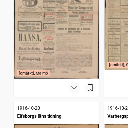
[omärkt], 
[omärkt], Malmö
1916-10-20
1916-10-2
Elfsborgs läns tidning
Varbergsp