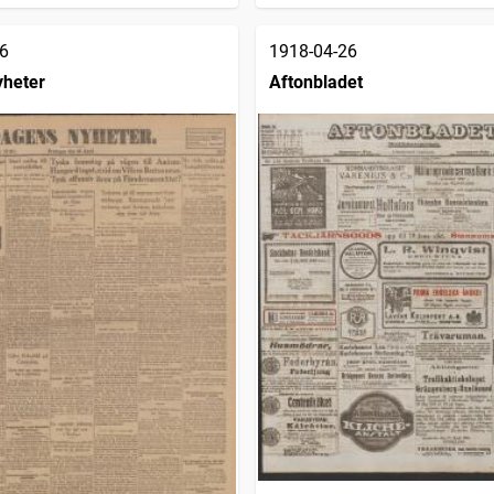
6
1918-04-26
yheter
Aftonbladet