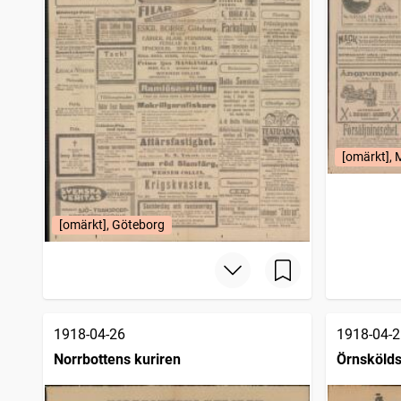
[omärkt],
[omärkt], Göteborg
1918-04-26
1918-04-2
Norrbottens kuriren
Örnskölds