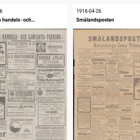
6
1918-04-26
 handels- och
Smålandsposten
dning (1832)