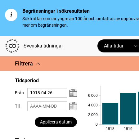
Begränsningar i sökresultaten
Sökträffar som är yngre än 100 år och omfattas av upphovsrät
mer om begränsningen.
Svenska tidningar
Alla titlar
Filtrera
Tidsperiod
Från
6 000
4 000
Till
2 000
Applicera datum
0
1918
1919