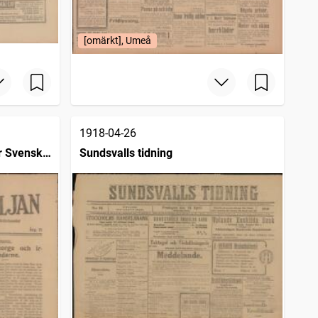
[omärkt], Umeå
1918-04-26
ör Svenska
Sundsvalls tidning