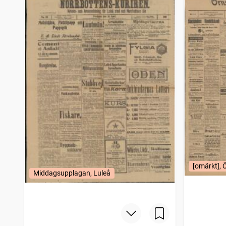
[omärkt], 
Middagsupplagan, Luleå