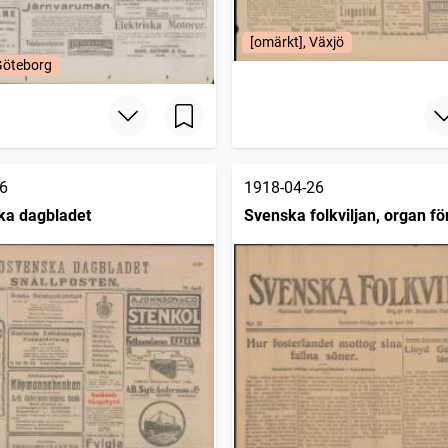
[omärkt], Växjö
Göteborg
6
1918-04-26
ka dagbladet
Svenska folkviljan, organ f
folkförbundet