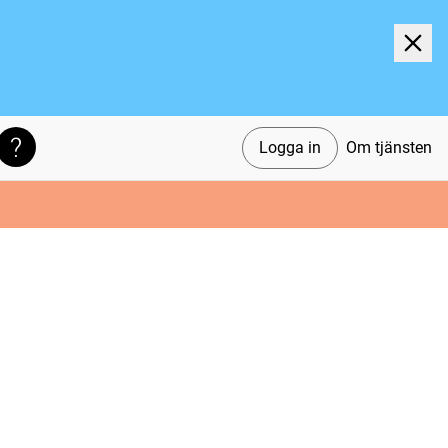
Logga in
Om tjänsten
Söktips