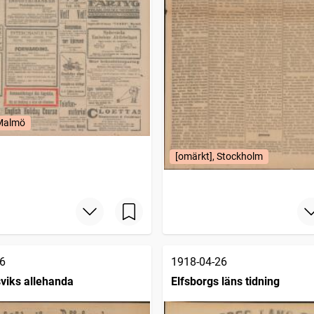
 Malmö
[omärkt], Stockholm
6
1918-04-26
viks allehanda
Elfsborgs läns tidning