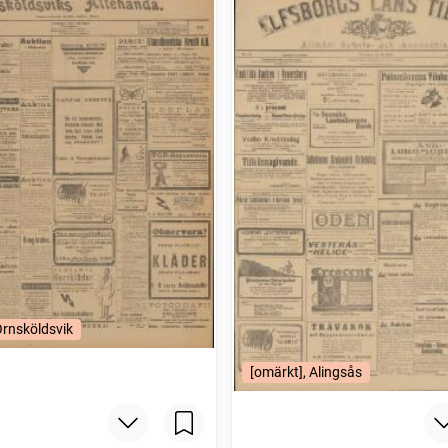
Örnsköldsvik
[omärkt], Alingsås