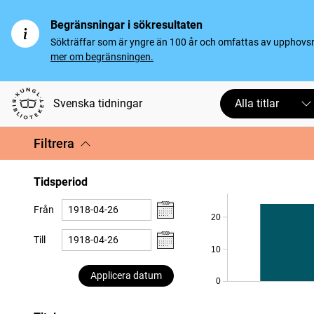
Begränsningar i sökresultaten
Sökträffar som är yngre än 100 år och omfattas av upphovsrät
mer om begränsningen.
Svenska tidningar
Alla titlar
Filtrera
Tidsperiod
Från
20
Till
10
Applicera datum
0