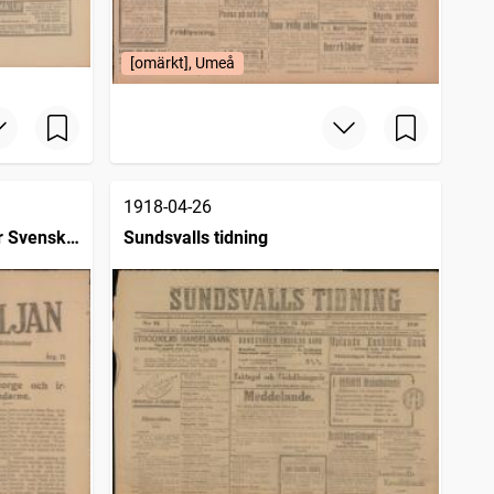
[omärkt], Umeå
1918-04-26
ör Svenska
Sundsvalls tidning