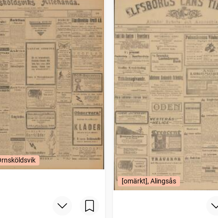
Örnsköldsvik
[omärkt], Alingsås