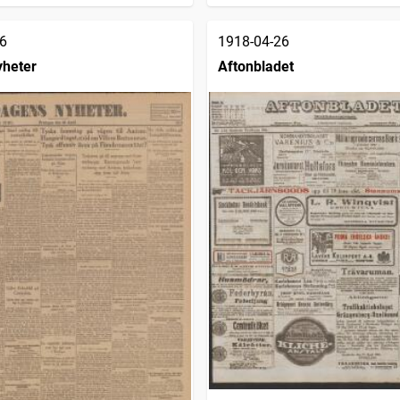
6
1918-04-26
yheter
Aftonbladet