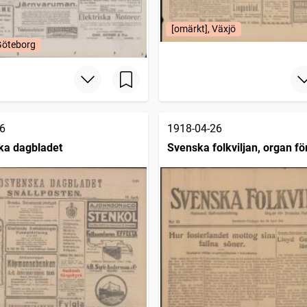
[omärkt], Växjö
Göteborg
6
1918-04-26
ka dagbladet
Svenska folkviljan, organ f
folkförbundet