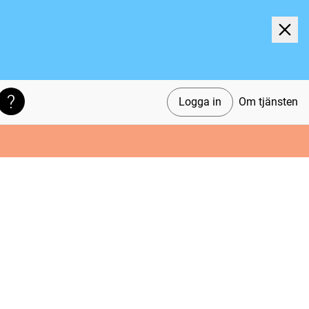
Logga in
Om tjänsten
Söktips