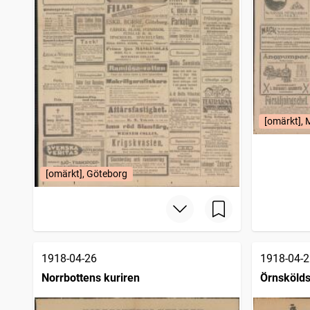
[omärkt],
[omärkt], Göteborg
1918-04-26
1918-04-2
Norrbottens kuriren
Örnskölds