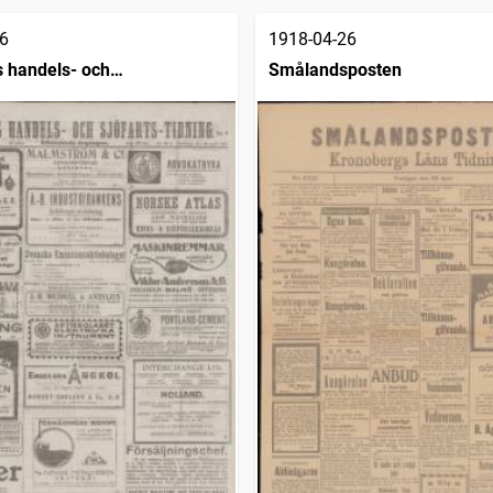
6
1918-04-26
 handels- och
Smålandsposten
dning (1832)