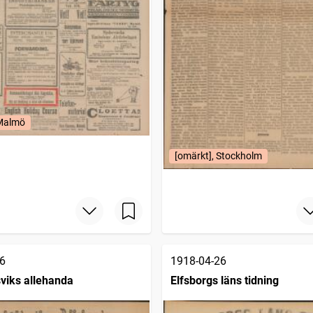
 Malmö
[omärkt], Stockholm
6
1918-04-26
viks allehanda
Elfsborgs läns tidning