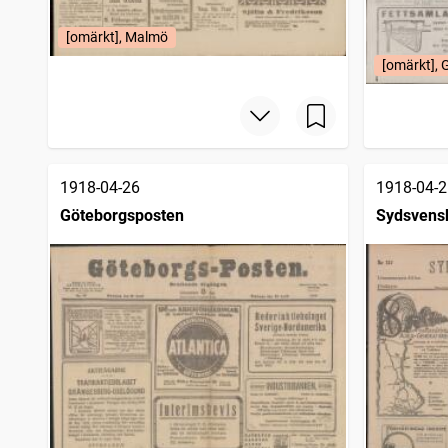
[omärkt], Malmö
[omärkt], 
1918-04-26
1918-04-2
Göteborgsposten
Sydsvens