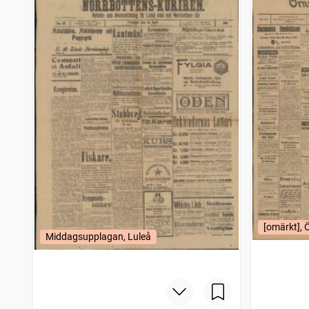
[omärkt], 
Middagsupplagan, Luleå