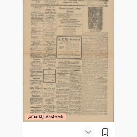
[omärkt], Västervik