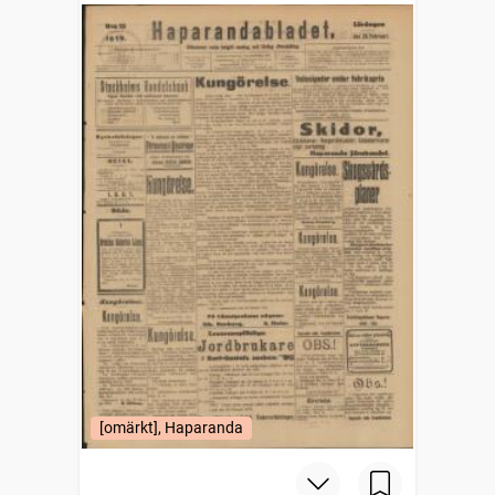
[omärkt], Haparanda