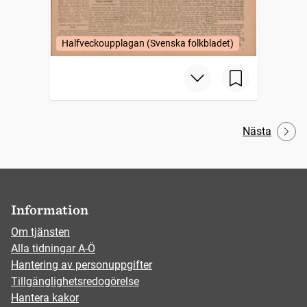
Halfveckoupplagan (Svenska folkbladet)
Nästa
Information
Om tjänsten
Alla tidningar A-Ö
Hantering av personuppgifter
Tillgänglighetsredogörelse
Hantera kakor