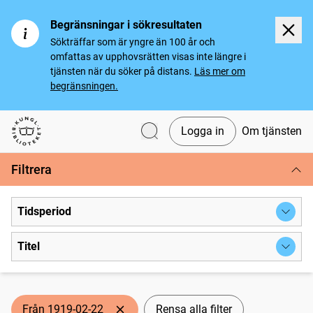
Begränsningar i sökresultaten
Sökträffar som är yngre än 100 år och
omfattas av upphovsrätten visas inte längre i
tjänsten när du söker på distans.
Läs mer om
begränsningen.
Logga in
Om tjänsten
Svenska tidningar
Filtrera
Tidsperiod
Titel
Från 1919-02-22
Rensa alla filter