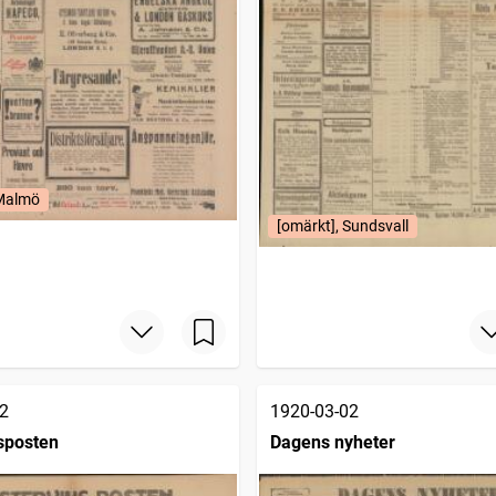
 Malmö
[omärkt], Sundsvall
2
1920-03-02
sposten
Dagens nyheter