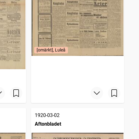
[omärkt], Luleå
1920-03-02
Aftonbladet