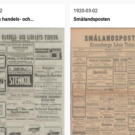
2
1920-03-02
 handels- och
Smålandsposten
dning (1832)