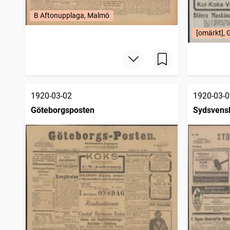
B Aftonupplaga, Malmö
[omärkt], 
1920-03-02
1920-03-0
Göteborgsposten
Sydsvens