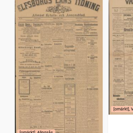
[omärkt], 
[omärkt], Alingsås