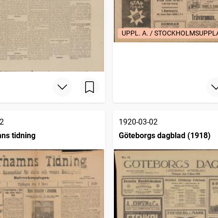
UPPL. A. / STOCKHOLMSUPP
2
1920-03-02
ns tidning
Göteborgs dagblad (1918)