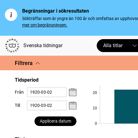
Begränsningar i sökresultaten
Sökträffar som är yngre än 100 år och omfattas av upphovsrät
mer om begränsningen.
Svenska tidningar
Alla titlar
Filtrera
Tidsperiod
Från
20
Till
10
Applicera datum
0