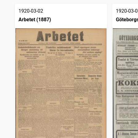
träffar
Sölvesborgstidningen
1
träffar
1920-03-02
1920-03-0
Arbetet (1887)
Göteborgs
sjöfartsti