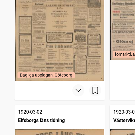
[omärkt],
Dagliga upplagan, Göteborg
1920-03-02
1920-03-0
Elfsborgs läns tidning
Västervik