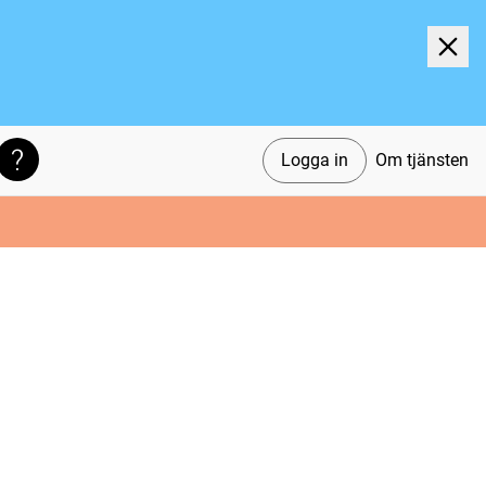
Logga in
Om tjänsten
Söktips