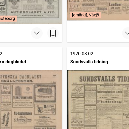
[omärkt], Växjö
Göteborg
2
1920-03-02
ka dagbladet
Sundsvalls tidning