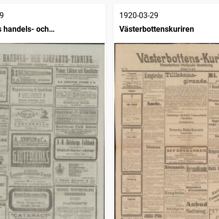
9
1920-03-29
 handels- och
Västerbottenskuriren
dning (1832)