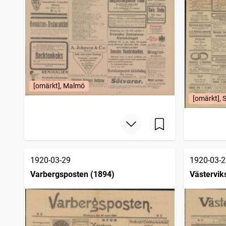
[omärkt], Malmö
[omärkt], 
1920-03-29
1920-03-2
Varbergsposten (1894)
Västervik