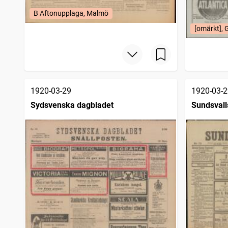
B Aftonupplaga, Malmö
[omärkt], 
1920-03-29
1920-03-2
Sydsvenska dagbladet
Sundsvall