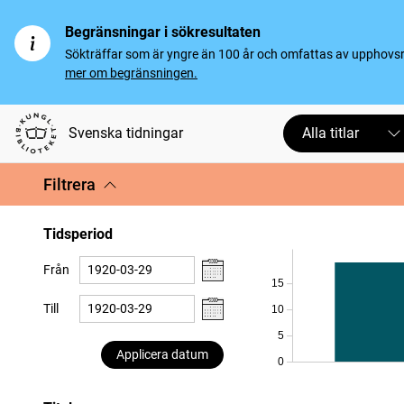
Begränsningar i sökresultaten
Sökträffar som är yngre än 100 år och omfattas av upphovsrät
mer om begränsningen.
Svenska tidningar
Alla titlar
Filtrera
Tidsperiod
Från
15
Till
10
5
Applicera datum
0