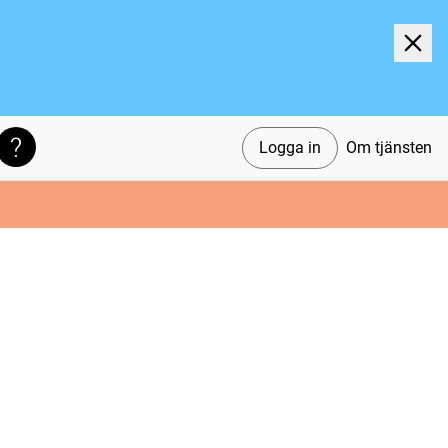
Logga in
Om tjänsten
Söktips