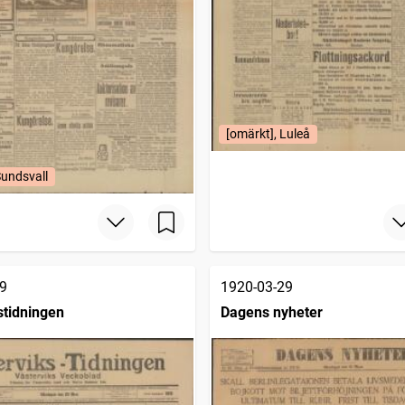
[omärkt], Luleå
Sundsvall
9
1920-03-29
stidningen
Dagens nyheter