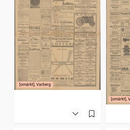
[omärkt], Varberg
[omärkt], 