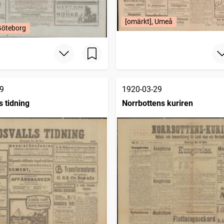
[omärkt], Umeå
Göteborg
9
1920-03-29
s tidning
Norrbottens kuriren