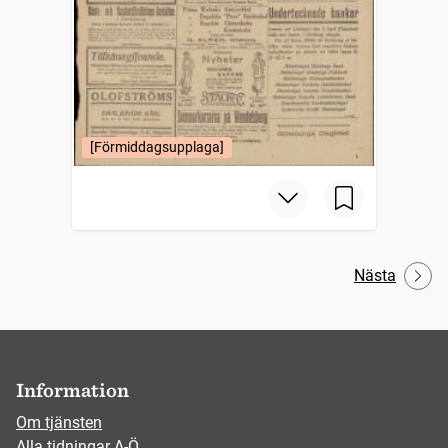
[Förmiddagsupplaga]
Nästa
Information
Om tjänsten
Alla tidningar A-Ö