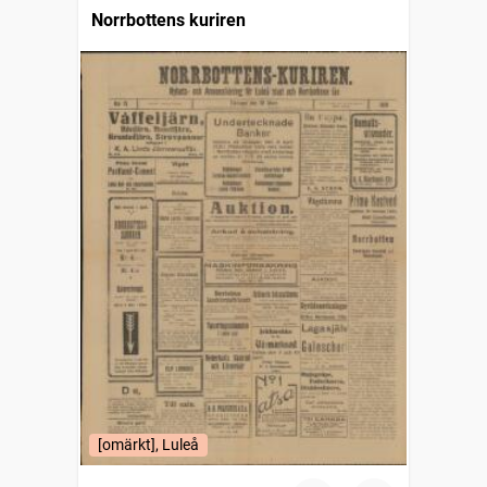
Norrbottens kuriren
[omärkt], Luleå