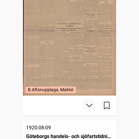
B Aftonupplaga, Malmö
1920-08-09
Göteborgs handels- och sjöfartstidning