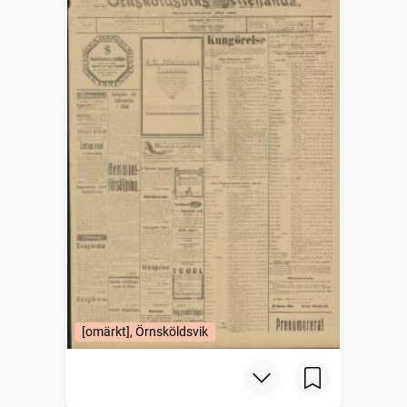
[omärkt], Örnsköldsvik