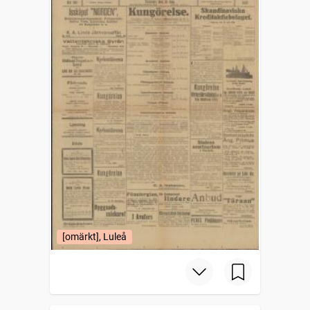
[omärkt], Luleå