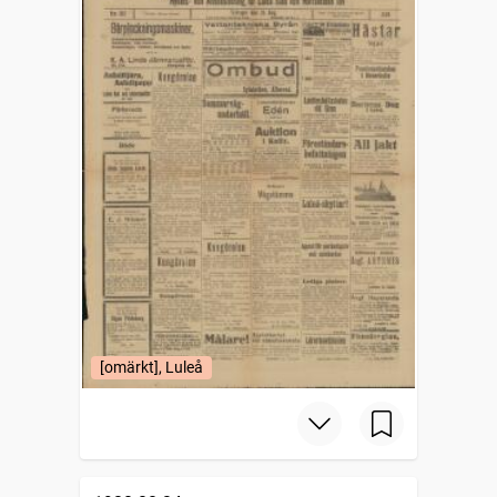
[omärkt], Luleå