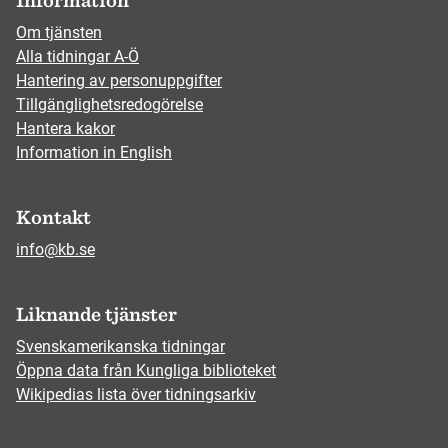
Information
Om tjänsten
Alla tidningar A-Ö
Hantering av personuppgifter
Tillgänglighetsredogörelse
Hantera kakor
Information in English
Kontakt
info@kb.se
Liknande tjänster
Svenskamerikanska tidningar
Öppna data från Kungliga biblioteket
Wikipedias lista över tidningsarkiv