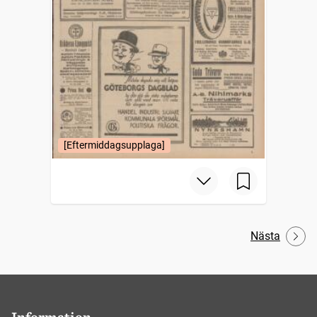
[Eftermiddagsupplaga]
Nästa