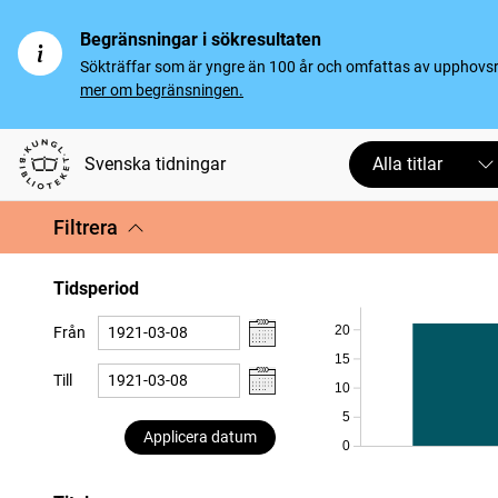
Begränsningar i sökresultaten
Sökträffar som är yngre än 100 år och omfattas av upphovsrät
mer om begränsningen.
Svenska tidningar
Alla titlar
Filtrera
Tidsperiod
20
Från
15
Till
10
5
Applicera datum
0