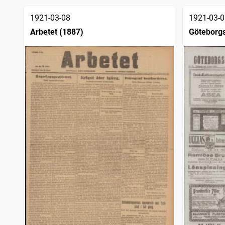
träffar
Sölvesborgstidningen
1
träffar
1921-03-08
1921-03-0
Arbetet (1887)
Göteborgs
sjöfartsti