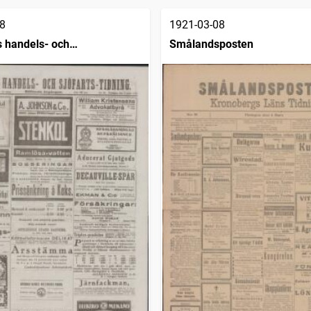
8
1921-03-08
 handels- och
Smålandsposten
dning (1832)