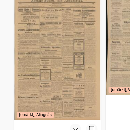
[omärkt], 
[omärkt], Alingsås