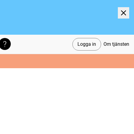
Logga in
Om tjänsten
Söktips