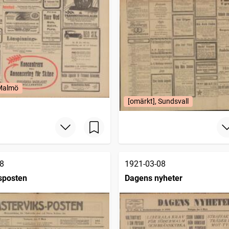
 Malmö
[omärkt], Sundsvall
8
1921-03-08
sposten
Dagens nyheter