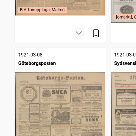
B Aftonupplaga, Malmö
[omärkt], 
1921-03-08
1921-03-0
Göteborgsposten
Sydsvens