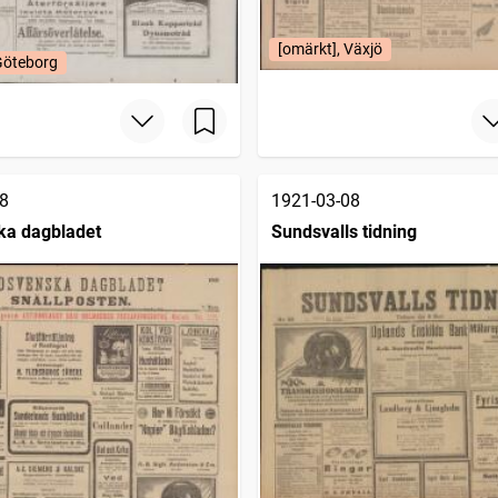
[omärkt], Växjö
Göteborg
8
1921-03-08
ka dagbladet
Sundsvalls tidning