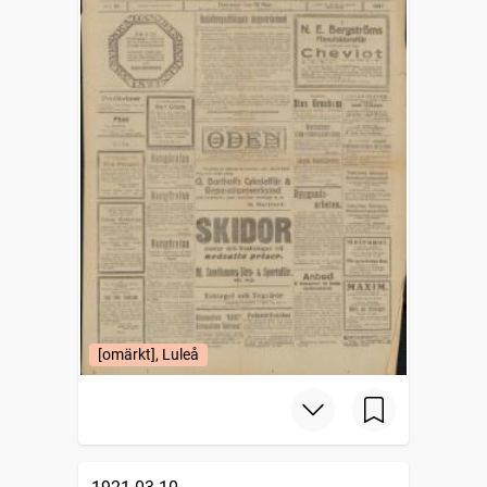
[omärkt], Luleå