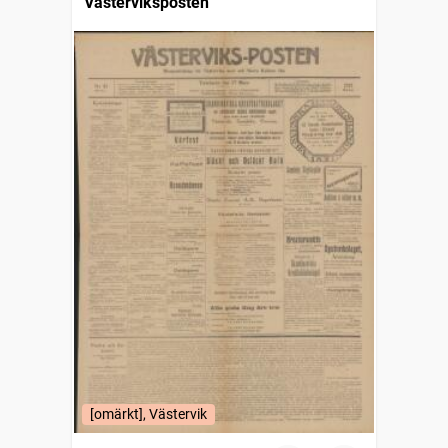
Västerviksposten
[omärkt], Västervik