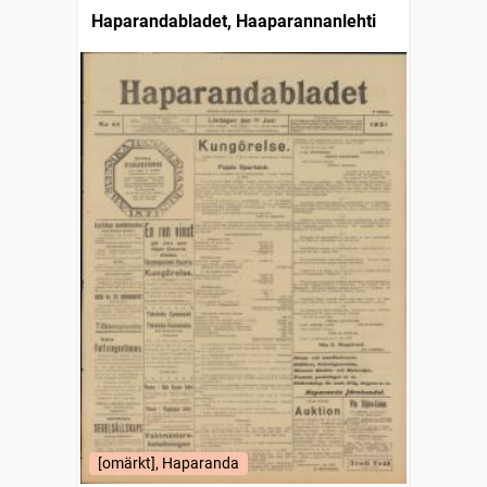
Haparandabladet, Haaparannanlehti
[omärkt], Haparanda