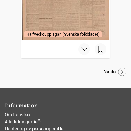
Halfveckoupplagan (Svenska folkbladet)
Nästa
Information
Om tjänsten
Alla tidningar A-Ö
Hantering av personuppgifter