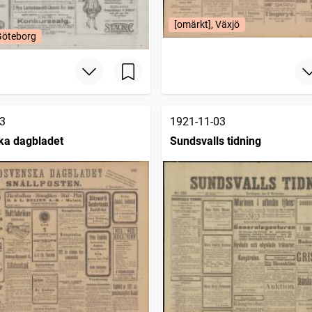
[omärkt], Växjö
Göteborg
3
1921-11-03
ka dagbladet
Sundsvalls tidning