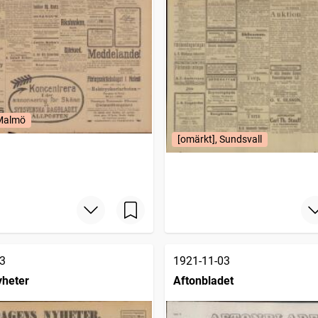
 Malmö
[omärkt], Sundsvall
3
1921-11-03
yheter
Aftonbladet