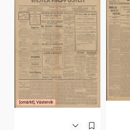
[omärkt], Västervik