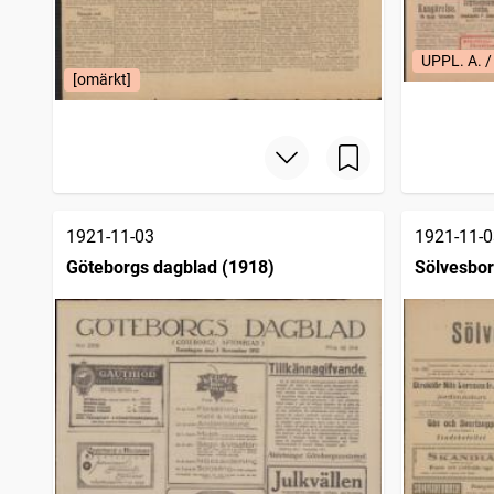
UPPL. A.
[omärkt]
1921-11-03
1921-11-0
Göteborgs dagblad (1918)
Sölvesbor