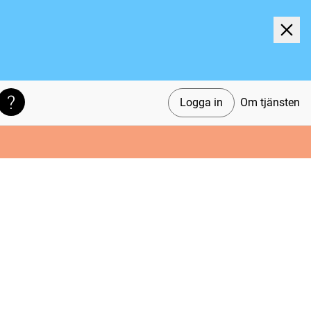
Logga in
Om tjänsten
Söktips