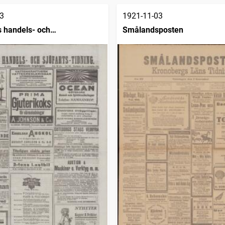
3
1921-11-03
 handels- och
Smålandsposten
dning (1832)