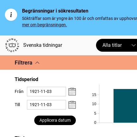
Begränsningar i sökresultaten
Sökträffar som är yngre än 100 år och omfattas av upphovsrät
mer om begränsningen.
Svenska tidningar
Alla titlar
Filtrera
Tidsperiod
Från
15
10
Till
5
Applicera datum
0