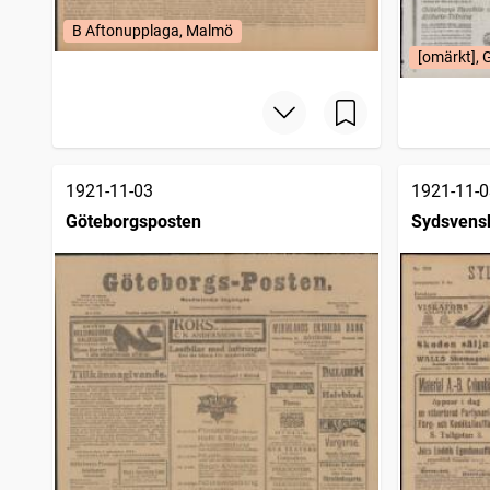
B Aftonupplaga, Malmö
[omärkt], 
1921-11-03
1921-11-0
Göteborgsposten
Sydsvens