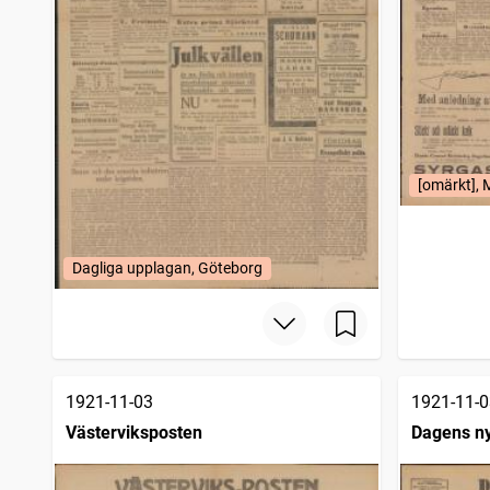
[omärkt],
Dagliga upplagan, Göteborg
1921-11-03
1921-11-0
Västerviksposten
Dagens n