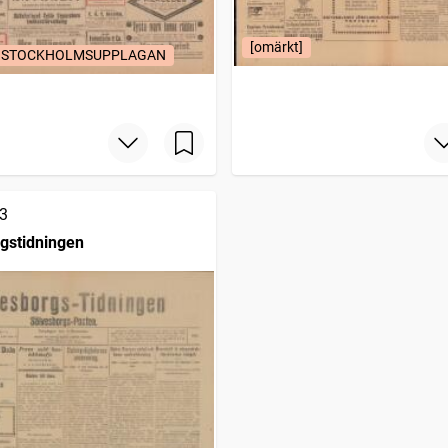
[omärkt]
 / STOCKHOLMSUPPLAGAN
3
gstidningen