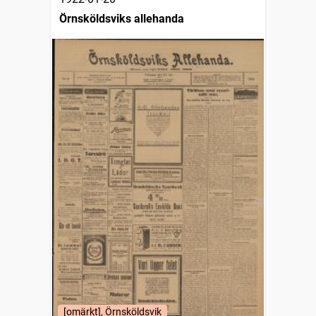
Örnsköldsviks allehanda
[omärkt], Örnsköldsvik