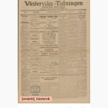
[omärkt], Västervik