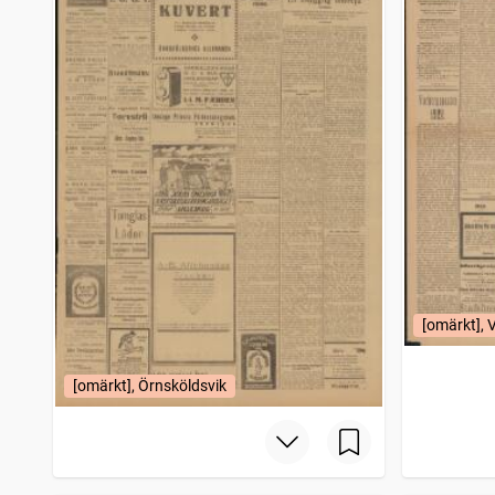
[omärkt], 
[omärkt], Örnsköldsvik