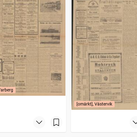
Varberg
[omärkt], Västervik