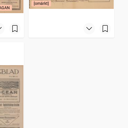
[omärkt]
LAGAN