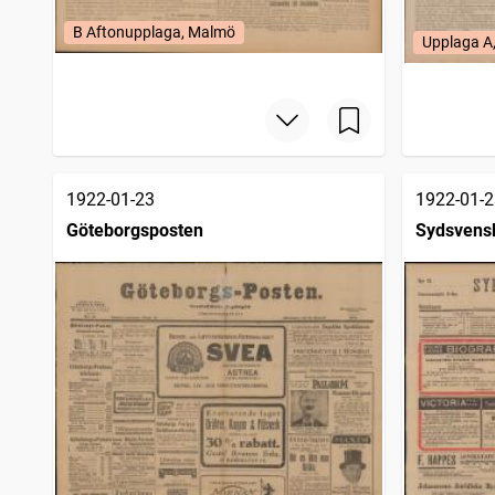
B Aftonupplaga, Malmö
Upplaga A
1922-01-23
1922-01-2
Göteborgsposten
Sydsvens