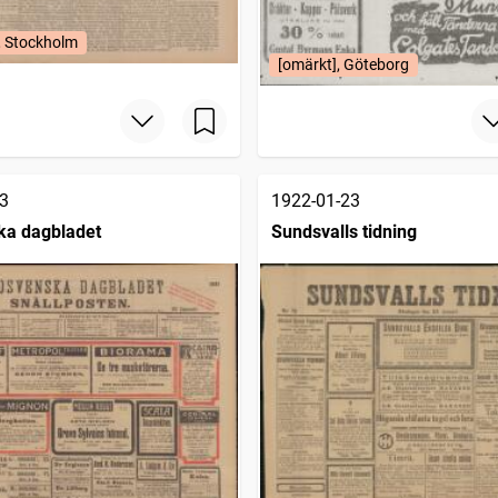
, Stockholm
[omärkt], Göteborg
3
1922-01-23
ka dagbladet
Sundsvalls tidning