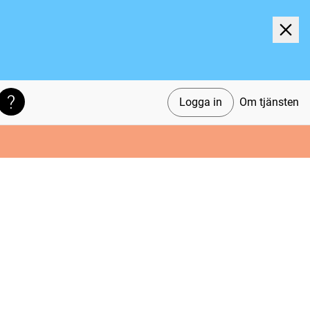
Logga in
Om tjänsten
Söktips