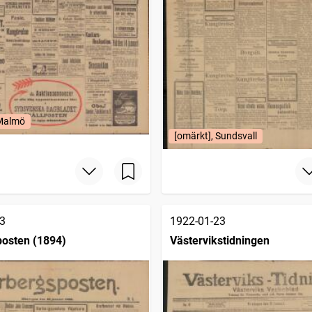
 Malmö
[omärkt], Sundsvall
3
1922-01-23
osten (1894)
Västervikstidningen