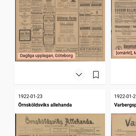
[omärkt],
Dagliga upplagan, Göteborg
1922-01-23
1922-01-2
Örnsköldsviks allehanda
Varbergsp